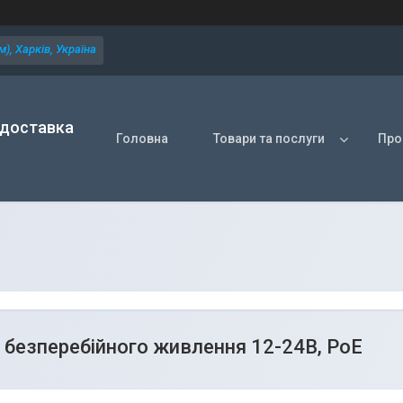
), Харків, Україна
 доставка
Головна
Товари та послуги
Про
безперебійного живлення 12-24В, PoE