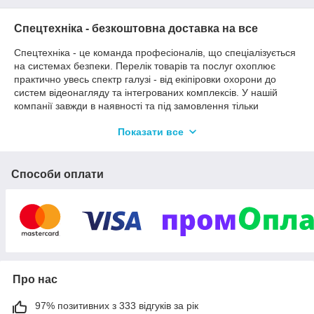
Спецтехніка - безкоштовна доставка на все
Спецтехніка - це команда професіоналів, що спеціалізується
на системах безпеки. Перелік товарів та послуг охоплює
практично увесь спектр галузі - від екіпіровки охорони до
систем відеонагляду та інтегрованих комплексів. У нашій
компанії завжди в наявності та під замовлення тільки
актуальні товарні позиції і рішення як для організації
Показати все
грамотної СБ, так і для індивідуального захисту.
Чому вигідно працювати з нами:
Завдяки своїй багатопрофільності ми даємо змогу
Способи оплати
замовникам економити час та грощі.
Ми цінуємо кожного клієнта, і не важливо,
замовляєте ви систему відеоспостереження для
підприємства або купуєте один газовий балончик, ви
завжди можете розраховувати на повноцінну
консультацію і якісне обслуговування.
Ми практикуємо індивідуальний підхід і ведемо гнучку
Про нас
цінову політику, також існують спеціальні програми для
корпоративних клієнтів.
97% позитивних з 333 відгуків за рік