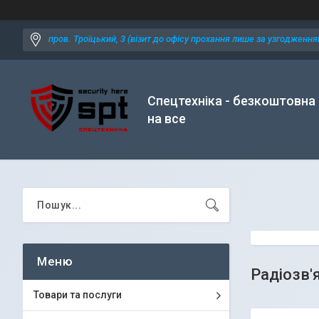
пров. Троїцький, 3 (візит до офісу прохання лише за узгодженням
Спецтехніка - безкоштовна
на все
Радіозв'
Товари та послуги