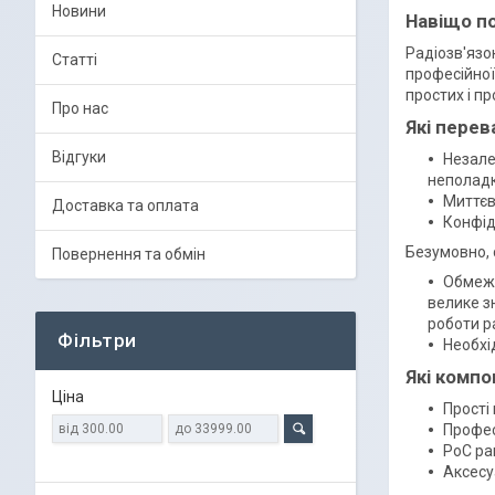
Новини
Навіщо по
Радіозв'язок
Статті
професійної 
простих і пр
Про нас
Які перев
Відгуки
Незале
неполадк
Миттєв
Доставка та оплата
Конфід
Безумовно, є
Повернення та обмін
Обмеже
велике з
роботи р
Фільтри
Необхі
Які компо
Ціна
Прості 
Професі
PoC рац
Аксесу