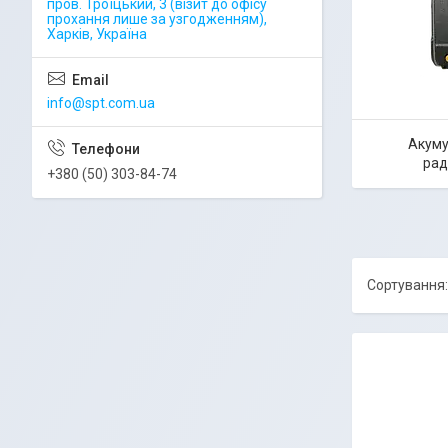
пров. Троїцький, 3 (візит до офісу
прохання лише за узгодженням),
Харків, Україна
info@spt.com.ua
Акуму
рад
+380 (50) 303-84-74