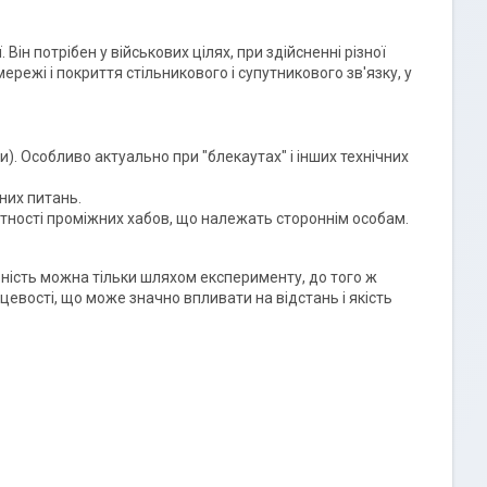
Він потрібен у військових цілях, при здійсненні різної
ережі і покриття стільникового і супутникового зв'язку, у
). Особливо актуально при "блекаутах" і інших технічних
них питань.
утності проміжних хабов, що належать стороннім особам.
ьність можна тільки шляхом експерименту, до того ж
евості, що може значно впливати на відстань і якість