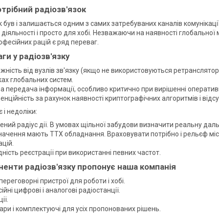
трібний радіозв'язок
 був і залишається одним з самих затребуваних каналів комунікації. 
діяльності і просто для хобі. Незважаючи на наявності глобальної м
офесійних рацій є ряд переваг.
аги у радіозв'язку
жність від вузлів зв'язку (якщо не використовуються ретранслятори
ах глобальних систем.
а передача інформації, особливо критично при вирішенні оператив
енційність за рахунок наявності криптографічних алгоритмів і відс
 і недоліки:
ний радіус дії. В умовах щільної забудови визначити реальну дал
начення мають ТТХ обладнання. Враховувати потрібно і рельєф місц
ацій.
дність реєстрації при використанні певних частот.
ненти радіозв'язку пропонує наша компанія
переговорні пристрої для роботи і хобі.
йні цифрові і аналогові радіостанції.
ії.
ари і комплектуючі для усіх пропонованих рішень.