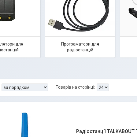
лятори для
Програматори для
іостанцій
радіостанцій
Радіостанції TALKABOUT T