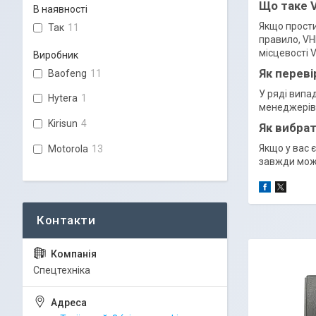
Що таке V
В наявності
Якщо прости
Так
11
правило, VHF
місцевості V
Виробник
Як переві
Baofeng
11
У ряді випа
Hytera
1
менеджерів
Kirisun
4
Як вибрат
Якщо у вас 
Motorola
13
завжди може
Спецтехніка