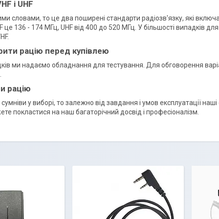
HF і UHF
ми словами, то це два поширені стандарти радіозв'язку, які включ
 це 136 - 174 МГц, UHF від 400 до 520 МГц. У більшості випадків для
HF.
рити рацію перед купівлею
дків ми надаємо обладнання для тестування. Для обговорення варі
.
и рацію
є сумніви у виборі, то залежно від завдання і умов експлуатації наш
те покластися на наш багаторічний досвід і професіоналізм.