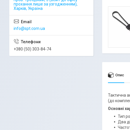
прохання лише за узгодженням),
Харків, Україна
info@spt.com.ua
+380 (50) 303-84-74
Опис
Тактична а
(до комплек
Основні ха
Тип р
Два д
Часто