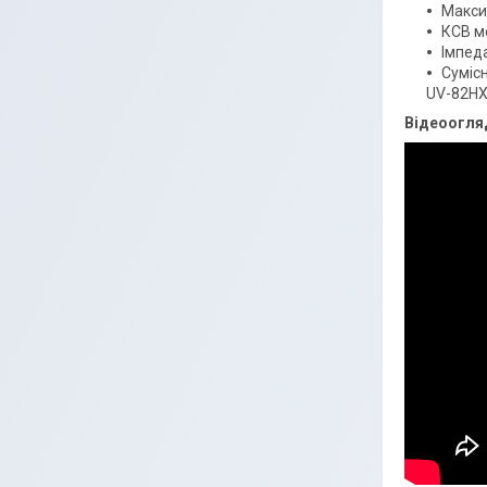
Макси
КСВ м
Імпед
Сумісн
UV-82HX,
Відеоогля