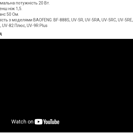
мальна потужність 20 Вт.
енш ніж 1,5.
анс 50 Ом.
ість з моделями BAOFENG: BF-888S, UV-5R, UV-5RA, UV-5RC, UV-5RE,
 UV-82 Плюс, UV-9R Plus
д