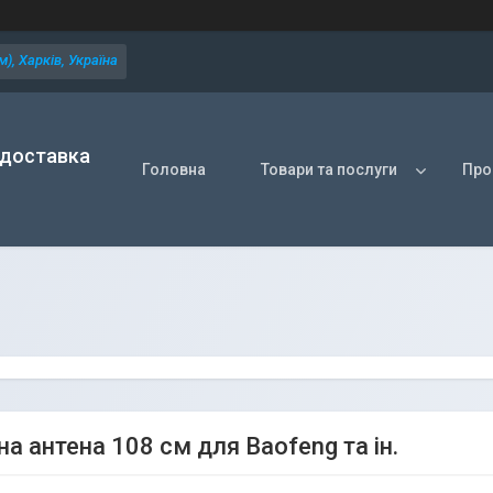
), Харків, Україна
 доставка
Головна
Товари та послуги
Про
а антена 108 см для Baofeng та ін.