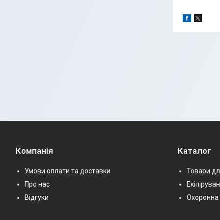
Компанія
Каталог
Умови оплати та доставки
Товари дл
Про нас
Екіпірува
Відгуки
Охоронна 