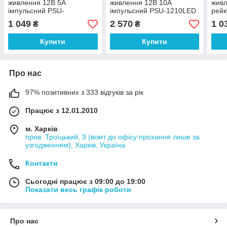
живлення 12В 5А
живлення 12В 10А
живл
імпульсний PSU-
імпульсний PSU-1210LED
рейк
1205LED(P)
1205
1 049
2 570
1 0
₴
₴
Купити
Купити
Про нас
97% позитивних з 333 відгуків за рік
Працює з 12.01.2010
м. Харків
пров. Троїцький, 3 (візит до офісу прохання лише за
узгодженням), Харків, Україна
Контакти
Сьогодні працює з 09:00 до 19:00
Показати весь графік роботи
Про нас