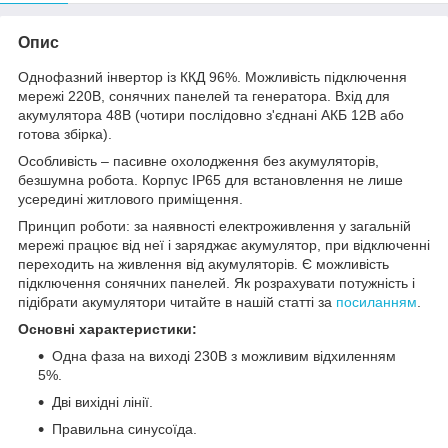
Опис
Однофазний інвертор із ККД 96%. Можливість підключення
мережі 220В, сонячних панелей та генератора. Вхід для
акумулятора 48В (чотири послідовно з'єднані АКБ 12В або
готова збірка).
Особливість – пасивне охолодження без акумуляторів,
безшумна робота. Корпус IP65 для встановлення не лише
усередині житлового приміщення.
Принцип роботи: за наявності електроживлення у загальній
мережі працює від неї і заряджає акумулятор, при відключенні
переходить на живлення від акумуляторів. Є можливість
підключення сонячних панелей. Як розрахувати потужність і
підібрати акумулятори читайте в нашій статті за
посиланням
.
Основні характеристики:
Одна фаза на виході 230В з можливим відхиленням
5%.
Дві вихідні лінії.
Правильна синусоїда.