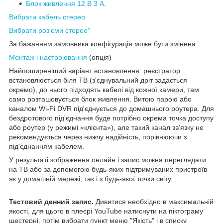
Блок живлення 12 В 3 А
.
Вибрати кабель стерео
Вибрати роз'єми стерео"
За бажанням замовника конфігурація може бути змінена.
Монтаж і настроювання
(опція)
Найпоширеніший варіант встановлення: реєстратор
встановлюється біля ТВ (з'єднувальний дріт задається
окремо), до нього підходять кабелі від кожної камери, там
само розташовується блок живлення. Витою парою або
каналом Wi-Fi DVR під'єднується до домашнього роутера. Для
бездротового під'єднання буде потрібно окрема точка доступу
або роутер (у режимі «клієнта»), але такий канал зв'язку не
рекомендується через нижчу надійність, порівнюючи з
під'єднанням кабелем.
У результаті зображення онлайн і запис можна переглядати
на ТВ або за допомогою будь-яких підтримуваних пристроїв
як у домашній мережі, так і з будь-якої точки світу.
Тестовий денний запис.
Дивитися необхідно в максимальній
якості, для цього в плеєрі YouTube натиснути на піктограму
шестерні, потім вибрати пункт меню "Якість" і в списку