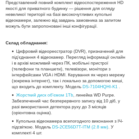
Представлений повний комплект відеоспостереження HD
якості для приватного будинку — рішення для огляду
невеликої території на базі високочутливих купольні
відеокамери, залежно від завдань замовника за запитом
можуть бути запропоновані інші конфігурації.
Склад обладнання:
Цифровий відеореєстратор (DVR), призначений для
під'єднання 4 відеокамер. Перегляд інформації онлайн
і в архіві можливий через ПК, мобільні пристрої
(телефони та планшети), телевізори, монітори з
інтерфейсами VGA і HDMI. Керування як через мережу
(зокрема інтернет), так і локально за допомогою миші,
що входить до комплекту. Модель
DS-7104HQHI-K1
.
Жорсткий диск об'ємом 1Tb
, линейка WD Purpe.
Забезпечений час безперервного запису від 10 діб, у
разі використання детектора руху до 3 місяців
(орієнтовна оцінка).
Купольна відеокамера всепогодного виконання з ІЧ-
підсвіткою. Модель
DS-2CE56D7T-ITM (2.8 мм)
. У
комплекті 4 шт.