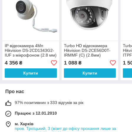
IP відеокамера 4Мп
Turbo HD відеокамера
Turb
Hikvision DS-2CD1343G2-
Hikvision DS-2CE56D0T-
Hikv
IUF з мікрофоном (2.8 мм)
IRMMF (C) (2.8мм)
ITPF
4 356
1 088
1 5
₴
₴
Купити
Купити
Про нас
97% позитивних з 333 відгуків за рік
Працює з 12.01.2010
м. Харків
пров. Троїцький, 3 (візит до офісу прохання лише за