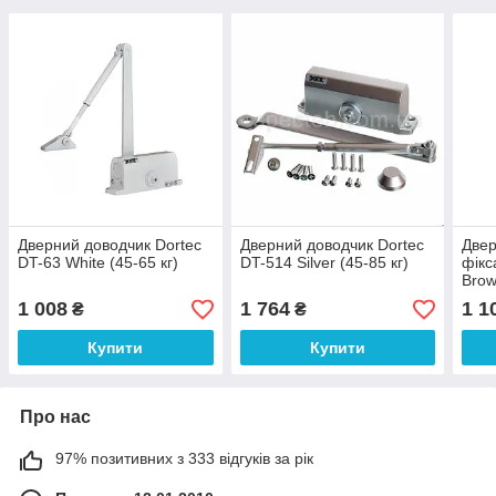
Дверний доводчик Dortec
Дверний доводчик Dortec
Двер
DT-63 White (45-65 кг)
DT-514 Silver (45-85 кг)
фікс
Brow
1 008
1 764
1 1
₴
₴
Купити
Купити
Про нас
97% позитивних з 333 відгуків за рік