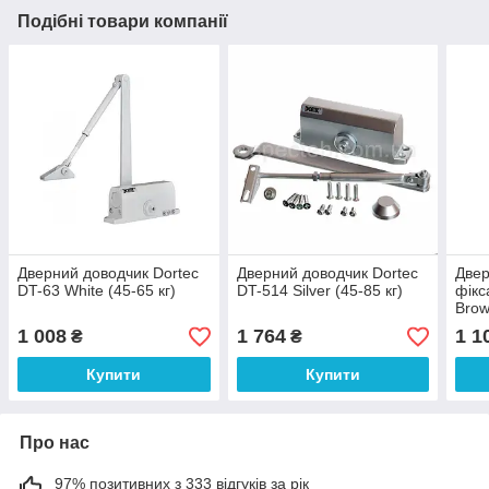
Подібні товари компанії
Дверний доводчик Dortec
Дверний доводчик Dortec
Двер
DT-63 White (45-65 кг)
DT-514 Silver (45-85 кг)
фікс
Brow
1 008
1 764
1 1
₴
₴
Купити
Купити
Про нас
97% позитивних з 333 відгуків за рік