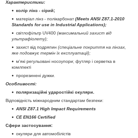
Характеристики:
колір лінз - сірий;
матеріал лінз - полікарбонат
(Meets ANSI Z87.1-2010
Standards for use in Industrial Applications)
;
світлофільтр UV400
(максимальний захист від
ультрафіолету);
захист від подряпин
(спеціальне покриття на лінзах,
яке подовжує термін їх експлуатації);
м'які регульовані носоупори; футляр і серветка в
комлпекті
прорезинені дужки.
Особливості:
поляризаційні ударостійкі окуляри.
Відповідність міжнародним стандартам безпеки:
ANSI Z87.1 High Impact Requirements
CE EN166 Certified
Сфери застосування:
окуляри для автомобілістів