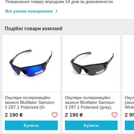
Повернення товару впродовж 14 днів за домовленістю
Всі умови повернення
Подібні товари компанії
Окуляри поляризаційні
Окуляри поляризаційні
Окул
захисні BluWater Samson-
захисні BluWater Samson-
(зах
3 Z87.1 Polarized (G-
3 Z87.1 Polarized (gray),
Wink
Tech™ blue), дзеркальні
сірі
(bro
2 190
2 190
2 9
₴
₴
сині
Купити
Купити