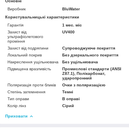
Основні
Виробник
BluWater
Користувальницькі характеристики
Гарантія
1 мес. міс
Захист від
UV400
ультрафіолетового
проміння
Захист від подряпини
Супроводжуюче покриття
Локальний покрив
Без дзеркального покриття
Накреслення ущільнювача
Без ущільнювача
Підвищена вразливість
Промислові стандарти (ANSI
Z87.1), Полікарбонат,
ударопронний
Поляризація проти бликів
Очки з поляризацією
Степінь затемнення
Темні
Тип оправи
В оправі
Колір лінз
Сірий
Приховати