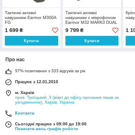
Тактичні активні
Тактичні активні
Кріп
навушники Earmor M300A
навушники c мікрофоном
наву
FG
Earmor M32 MARK3 DUAL
COM (FG) Olive
1 699
9 799
1 1
₴
₴
Купити
Купити
Про нас
97% позитивних з 333 відгуків за рік
Працює з 12.01.2010
м. Харків
пров. Троїцький, 3 (візит до офісу прохання лише за
узгодженням), Харків, Україна
Контакти
Сьогодні працює з 09:00 до 19:00
Показати весь графік роботи