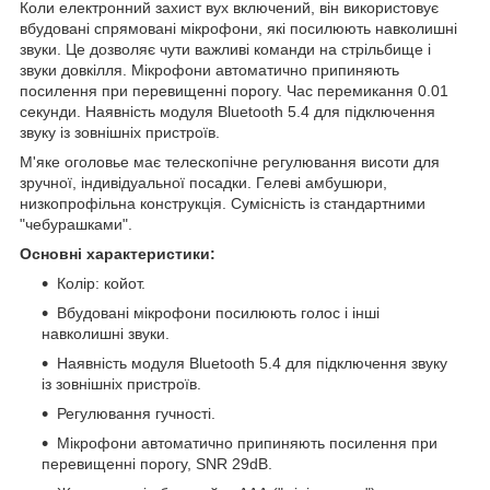
Коли електронний захист вух включений, він використовує
вбудовані спрямовані мікрофони, які посилюють навколишні
звуки. Це дозволяє чути важливі команди на стрільбище і
звуки довкілля. Мікрофони автоматично припиняють
посилення при перевищенні порогу. Час перемикання 0.01
секунди. Наявність модуля Bluetooth 5.4 для підключення
звуку із зовнішніх пристроїв.
М'яке оголовье має телескопічне регулювання висоти для
зручної, індивідуальної посадки. Гелеві амбушюри,
низкопрофільна конструкція. Сумісність із стандартними
"чебурашками".
Основні характеристики:
Колір: койот.
Вбудовані мікрофони посилюють голос і інші
навколишні звуки.
Наявність модуля Bluetooth 5.4 для підключення звуку
із зовнішніх пристроїв.
Регулювання гучності.
Мікрофони автоматично припиняють посилення при
перевищенні порогу, SNR 29dB.