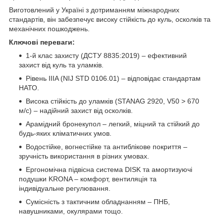
Виготовлений у Україні з дотриманням міжнародних
стандартів, він забезпечує високу стійкість до куль, осколків та
механічних пошкоджень.
Ключові переваги:
1-й клас захисту (ДСТУ 8835:2019) – ефективний
захист від куль та уламків.
Рівень IIIA (NIJ STD 0106.01) – відповідає стандартам
НАТО.
Висока стійкість до уламків (STANAG 2920, V50 > 670
м/с) – надійний захист від осколків.
Арамідний бронекупол – легкий, міцний та стійкий до
будь-яких кліматичних умов.
Водостійке, вогнестійке та антиблікове покриття –
зручність використання в різних умовах.
Ергономічна підвісна система DISK та амортизуючі
подушки KRONA – комфорт, вентиляція та
індивідуальне регулювання.
Сумісність з тактичним обладнанням – ПНБ,
навушниками, окулярами тощо.