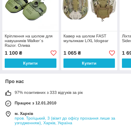
Кріплення на шолом для
Кавер на шолом FAST
Ліхт
навушників Walker`s
мультикам L/XL Idogear
Side
Razor. Олива
1 100
1 065
1 6
₴
₴
Купити
Купити
Про нас
97% позитивних з 333 відгуків за рік
Працює з 12.01.2010
м. Харків
пров. Троїцький, 3 (візит до офісу прохання лише за
узгодженням), Харків, Україна