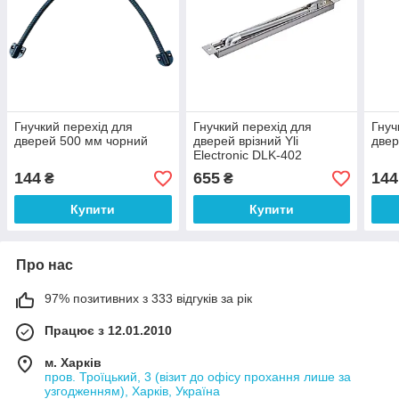
Гнучкий перехід для
Гнучкий перехід для
Гнуч
дверей 500 мм чорний
дверей врізний Yli
двер
Electronic DLK-402
144
655
144
₴
₴
Купити
Купити
Про нас
97% позитивних з 333 відгуків за рік
Працює з 12.01.2010
м. Харків
пров. Троїцький, 3 (візит до офісу прохання лише за
узгодженням), Харків, Україна