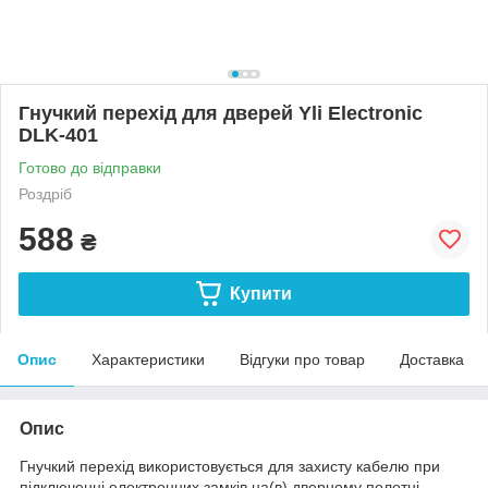
Гнучкий перехід для дверей Yli Electronic
DLK-401
Готово до відправки
Роздріб
588
₴
Купити
Опис
Характеристики
Відгуки про товар
Доставка
Опис
Гнучкий перехід використовується для захисту кабелю при
підключенні електронних замків на(в) дверному полотні.