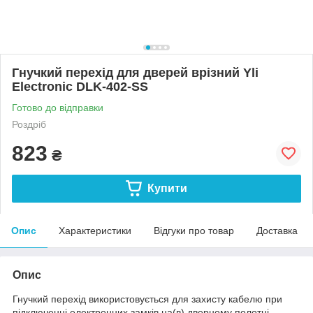
Гнучкий перехід для дверей врізний Yli
Electronic DLK-402-SS
Готово до відправки
Роздріб
823
₴
Купити
Опис
Характеристики
Відгуки про товар
Доставка
Опис
Гнучкий перехід використовується для захисту кабелю при
підключенні електронних замків на(в) дверному полотні.