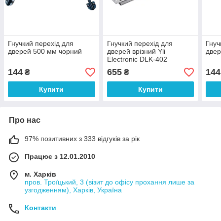
Гнучкий перехід для
Гнучкий перехід для
Гнуч
дверей 500 мм чорний
дверей врізний Yli
двер
Electronic DLK-402
144
655
144
₴
₴
Купити
Купити
Про нас
97% позитивних з 333 відгуків за рік
Працює з 12.01.2010
м. Харків
пров. Троїцький, 3 (візит до офісу прохання лише за
узгодженням), Харків, Україна
Контакти