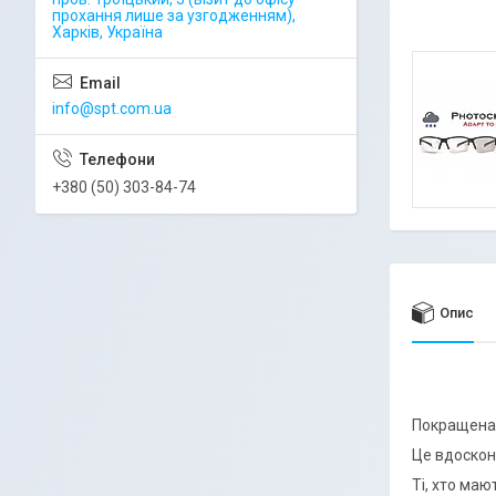
прохання лише за узгодженням),
Харків, Україна
info@spt.com.ua
+380 (50) 303-84-74
Опис
Покращена 
Це вдоскон
Ті, хто ма