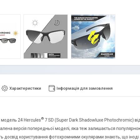
Характеристики
Інформація для замовлення
®
модель 24 Hercules
7 SD (Super Dark Shadowluxe Photochromic) від
алена версія попередньої моделі, яка теж залишається популярно
ють досвід користування фотохромними окулярами знають, що іноді