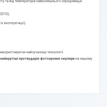
лету та від температури навколишнього середовища.
2010);
їх експлуатації);
використовуючи найсучасніші технології.
,
найкрутіші протиударні фотохромні окуляри
на нашому