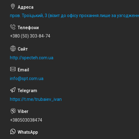
пров. Троїцький, 3 (візит до офісу прохання лише за узгодженн
+380 (50) 303-84-74
http://specteh.com.ua
info@spt.com.ua
https://t.me/trubaiev_ivan
+380503038474