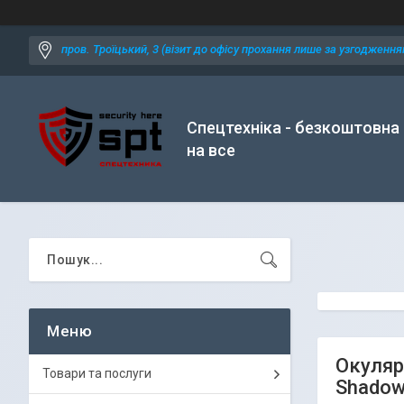
пров. Троїцький, 3 (візит до офісу прохання лише за узгодженням
Спецтехніка - безкоштовна
на все
Окуляри
Товари та послуги
Shadowl