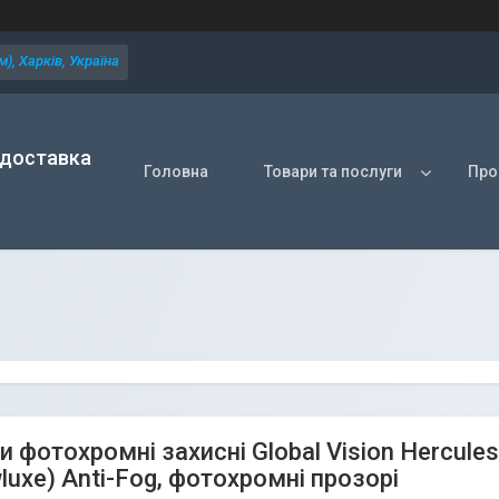
), Харків, Україна
 доставка
Головна
Товари та послуги
Про
 фотохромні захисні Global Vision Hercule
uxe) Anti-Fog, фотохромні прозорі