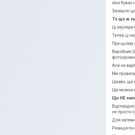
лінз буває
Залиште цю
То що ж з
Ці окуляри
Тепер ці о
При цьому у
Виробник Gl
фотохромни
Але не вар
Ми провели
Цікаво, що
Ще можна ві
Що НЕ змі
Відповідні
не просто 
Для затемн
Реакція по