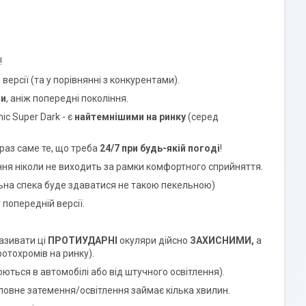
!
 версії (та у порівнянні з конкурентами).
ми
, аніж попередні покоління.
ic Super Dark - є
найтемнішими на ринку
(серед
раз саме те, що треба
24/7 при будь-якій погоді
!
ення ніколи не виходить за рамки комфортного сприйняття.
ельна спека буде здаватися не такою пекельною)
 попередній версії.
азивати ці
ПРОТИУДАРНІ
окуляри дійсно
ЗАХИСНИМИ,
а
отохромів на ринку).
ться в автомобілі або від штучного освітлення).
 повне затемення/освітлення займає кілька хвилин.