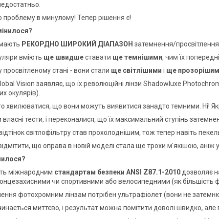
 недостатньо.
 проблему в минулому! Тепер рішення є!
мінилося?
 мають
РЕКОРДНО ШИРОКИЙ ДІАПАЗОН
затемнення/просвітлення
куляри вміють
ще швидше
ставати
ще темнішими
, чим їх попередні
 просвітленому стані - вони стали
ще світлішими
і
ще прозоріши
obal Vision заявляє, що їх революційні лінзи Shadowluxe Photochrom
х окулярів).
то хвилюватися, що вони можуть виявитися занадто темними. Ні! Як
 власні тести, і переконалися, що їх максимальний ступінь затемн
 відтінок світлофільтру став прохолоднішим, тож тепер навіть пек
дмітити, що оправа в новій моделі стала ще трохи м'якішою, аніж у
нилося?
сть
міжнародним
стандартам безпеки ANSI Z87.1-2010
дозволяє н
сонцезахисними чи спортивними або велосипедними (як більшість ф
ення фотохромним лінзам потрібен ультрафіолет (вони не затемнюю
чинається миттєво, і результат можна помітити доволі швидко, але