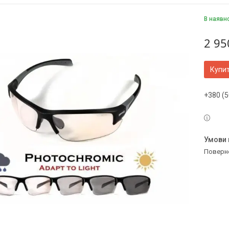
В наявн
2 95
Купи
+380 (5
поверн