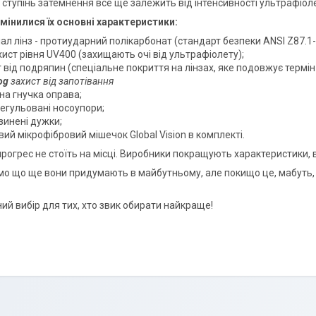
і ступінь затемнення все ще залежить від інтенсивності ультрафіо
мінилися їх основні характеристики:
ал лінз - протиударний полікарбонат (cтандарт безпеки ANSI Z87.1-
ист рівня UV400 (захищають очі від ультрафіолету);
 від подряпин (спеціальне покриття на лінзах, яке подовжує термін 
og
захист від запотівання
на гнучка оправа;
регульовані носоупори;
зинені дужки;
ий мікрофібровий мішечок Global Vision в комплекті.
прогрес не стоїть на місці. Виробники покращують характеристики, 
мо що ще вони придумають в майбутньому, але покищо це, мабуть
ий вибір для тих, хто звик обирати найкраще!