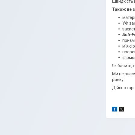
Швидкість 
Також не з
матері
УФ зах
захист
Anti-F
приєм
м'які 
проре
фірмов
Як бачите, 
Ми не знає
ринку.
Дійсно гарн