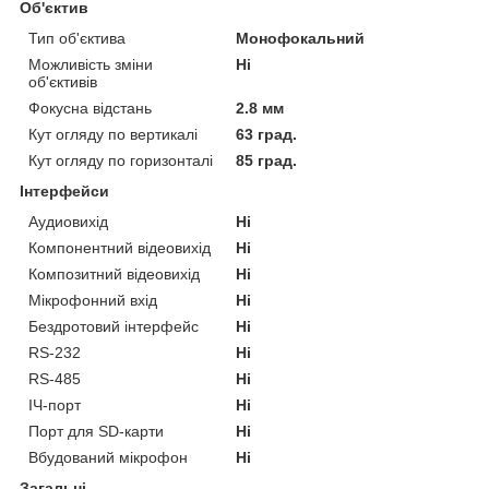
Об'єктив
Тип об'єктива
Монофокальний
Можливість зміни
Ні
об'єктивів
Фокусна відстань
2.8 мм
Кут огляду по вертикалі
63 град.
Кут огляду по горизонталі
85 град.
Інтерфейси
Аудиовихід
Ні
Компонентний відеовихід
Ні
Композитний відеовихід
Ні
Мікрофонний вхід
Ні
Бездротовий інтерфейс
Ні
RS-232
Ні
RS-485
Ні
ІЧ-порт
Ні
Порт для SD-карти
Ні
Вбудований мікрофон
Ні
Загальні