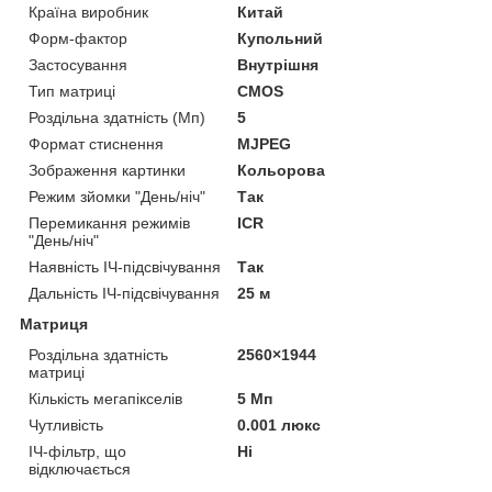
Країна виробник
Китай
Форм-фактор
Купольний
Застосування
Внутрішня
Тип матриці
CMOS
Роздільна здатність (Мп)
5
Формат стиснення
MJPEG
Зображення картинки
Кольорова
Режим зйомки "День/ніч"
Так
Перемикання режимів
ICR
"День/ніч"
Наявність ІЧ-підсвічування
Так
Дальність ІЧ-підсвічування
25 м
Матриця
Роздільна здатність
2560×1944
матриці
Кількість мегапікселів
5 Мп
Чутливість
0.001 люкс
ІЧ-фільтр, що
Ні
відключається