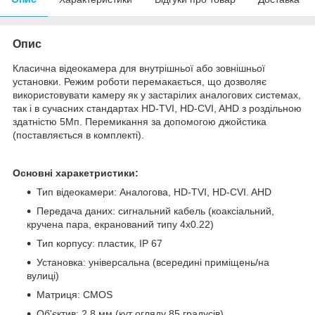
Опис
Класична відеокамера для внутрішньої або зовнішньої
установки. Режим роботи перемакається, що дозволяє
використовувати камеру як у застарілих аналогових системах,
так і в сучасних стандартах HD-TVI, HD-CVI, AHD з роздільною
здатністю 5Мп. Перемикання за допомогою джойстика
(поставляється в комплекті).
Основні харакетристики:
Тип відеокамери: Аналогова, HD-TVI, HD-CVI. AHD
Передача даних: сигнальний кабель (коаксіальний,
кручена пара, екранований типу 4х0.22)
Тип корпусу: пластик, IP 67
Установка: універсальна (всередині приміщень/на
вулиці)
Матриця: CMOS
Об'єктив: 2,8 мм (кут огляду 85 градусів)