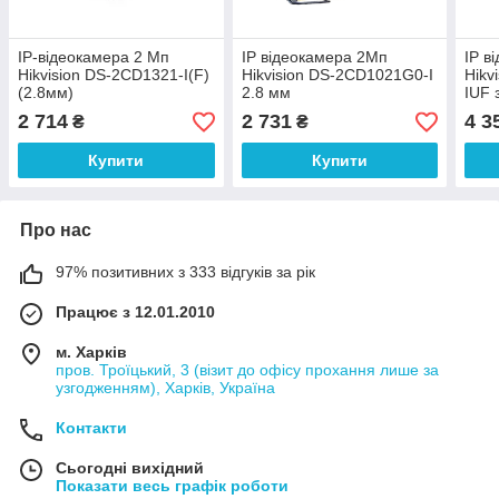
IP-відеокамера 2 Мп
IP відеокамера 2Мп
IP в
Hikvision DS-2CD1321-I(F)
Hikvision DS-2CD1021G0-I
Hikv
(2.8мм)
2.8 мм
IUF 
2 714
2 731
4 3
₴
₴
Купити
Купити
Про нас
97% позитивних з 333 відгуків за рік
Працює з 12.01.2010
м. Харків
пров. Троїцький, 3 (візит до офісу прохання лише за
узгодженням), Харків, Україна
Контакти
Сьогодні вихідний
Показати весь графік роботи