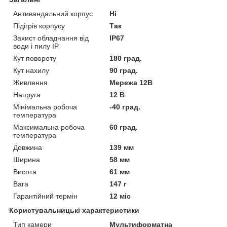
Антивандальний корпус
Ні
Підігрів корпусу
Так
Захист обладнання від
IP67
води і пилу IP
Кут повороту
180 град.
Кут нахилу
90 град.
Живлення
Мережа 12В
Напруга
12 В
Мінімальна робоча
-40 град.
температура
Максимальна робоча
60 град.
температура
Довжина
139 мм
Ширина
58 мм
Висота
61 мм
Вага
147 г
Гарантійний термін
12 міс
Користувальницькі характеристики
Тип камери
Мультиформатна