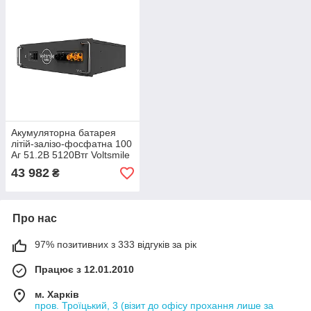
Акумуляторна батарея
літій-залізо-фосфатна 100
Аг 51.2В 5120Втг Voltsmile
V10 Classic монтаж в
43 982
₴
стійку 19"
Про нас
97% позитивних з 333 відгуків за рік
Працює з 12.01.2010
м. Харків
пров. Троїцький, 3 (візит до офісу прохання лише за