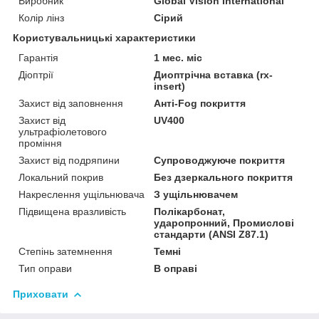
Виробник
Global Vision International
Колір лінз
Сірий
Користувальницькі характеристики
Гарантія
1 мес. міс
Діоптрії
Диоптрічна вставка (rx-
insert)
Захист від заповнення
Анті-Fog покриття
Захист від
UV400
ультрафіолетового
проміння
Захист від подряпини
Супроводжуюче покриття
Локальний покрив
Без дзеркального покриття
Накреслення ущільнювача
З ущільнювачем
Підвищена вразливість
Полікарбонат,
ударопронний, Промислові
стандарти (ANSI Z87.1)
Степінь затемнення
Темні
Тип оправи
В оправі
Приховати