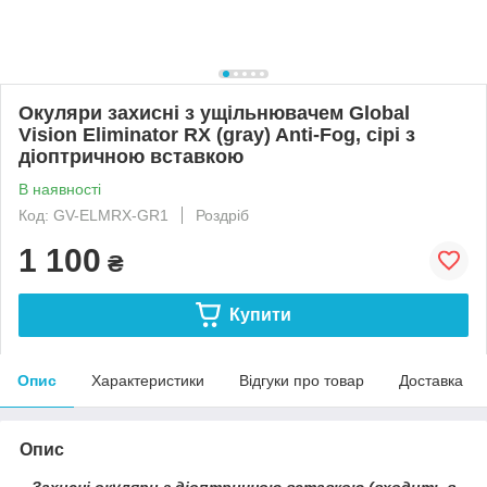
Окуляри захисні з ущільнювачем Global
Vision Eliminator RX (gray) Anti-Fog, сірі з
діоптричною вставкою
В наявності
Код: GV-ELMRX-GR1
Роздріб
1 100
₴
Купити
Опис
Характеристики
Відгуки про товар
Доставка
Опис
Захисні окуляри з діоптричною вставкою (входить в