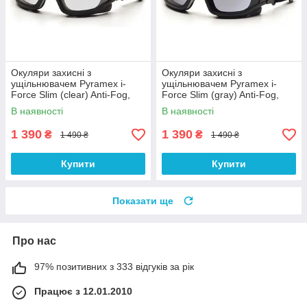
Окуляри захисні з
Окуляри захисні з
ущільнювачем Pyramex i-
ущільнювачем Pyramex i-
Force Slim (clear) Anti-Fog,
Force Slim (gray) Anti-Fog,
прозорі
чорні
В наявності
В наявності
1 390
1 390
₴
₴
1 490 ₴
1 490 ₴
Купити
Купити
Показати ще
Про нас
97% позитивних з 333 відгуків за рік
Працює з 12.01.2010