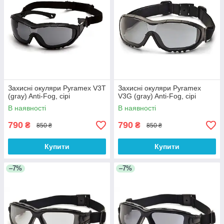
Захисні окуляри Pyramex V3T
Захисні окуляри Pyramex
(gray) Anti-Fog, сірі
V3G (gray) Anti-Fog, сірі
В наявності
В наявності
790
790
₴
₴
850 ₴
850 ₴
Купити
Купити
–7%
–7%