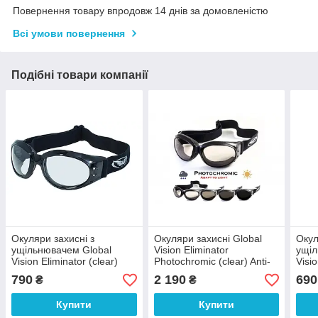
Повернення товару впродовж 14 днів за домовленістю
Всі умови повернення
Подібні товари компанії
Окуляри захисні з
Окуляри захисні Global
Окул
ущільнювачем Global
Vision Eliminator
ущіл
Vision Eliminator (clear)
Photochromic (clear) Anti-
Visi
Anti-Fog, прозорі
Fog , прозорі фотохромні
Fore
790
2 190
690
₴
₴
каму
Купити
Купити