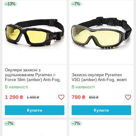
–13%
–7%
Окуляри захисні з
ущільнювачем Pyramex i-
Захисні окуляри Pyramex
Force Slim (amber) Anti-Fog,
V3G (amber) Anti-Fog, жовті
жовті
В наявності
В наявності
1 290
790
₴
₴
1 490 ₴
850 ₴
Купити
Купити
–7%
–7%