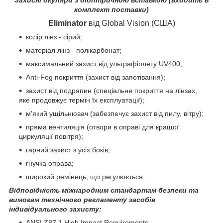
комплект поставки)
Eliminator
від Global Vision
(США)
колір лінз - сірий
;
матеріал лінз - полікарбонат;
максимальний захист від ультрафіолету UV400;
Anti-Fog покриття (захист від запотівання);
захист від подряпин (спеціальне покриття на лінзах,
яке продовжує термін їх експлуатації);
м'який ущільнювач (забезпечує захист від пилу, вітру);
пряма вентиляція (отвори в оправі для кращої
циркуляції повітря);
гарний захист з усіх боків;
гнучка оправа;
широкий ремінець, що регулюється.
Відповідність міжнародним стандартам безпеки та
вимогам технічного регламенту засобів
індивідуального захисту:
ANSI Z87.1 High Impact Requirements