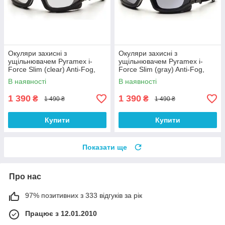
Окуляри захисні з
Окуляри захисні з
ущільнювачем Pyramex i-
ущільнювачем Pyramex i-
Force Slim (clear) Anti-Fog,
Force Slim (gray) Anti-Fog,
прозорі
чорні
В наявності
В наявності
1 390
1 390
₴
₴
1 490 ₴
1 490 ₴
Купити
Купити
Показати ще
Про нас
97% позитивних з 333 відгуків за рік
Працює з 12.01.2010