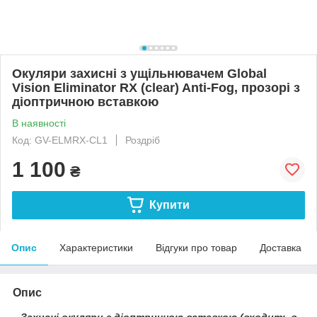
Окуляри захисні з ущільнювачем Global
Vision Eliminator RX (clear) Anti-Fog, прозорі з
діоптричною вставкою
В наявності
Код: GV-ELMRX-CL1
Роздріб
1 100
₴
Купити
Опис
Характеристики
Відгуки про товар
Доставка
Опис
Захисні окуляри з діоптричною вставкою (входить в