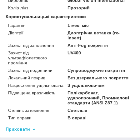
Виробник
Global Vision International
Колір лінз
Прозорий
Користувальницькі характеристики
Гарантія
1 мес. міс
Діоптрії
Диоптрічна вставка (rx-
insert)
Захист від заповнення
Анті-Fog покриття
Захист від
UV400
ультрафіолетового
проміння
Захист від подряпини
Супроводжуюче покриття
Локальний покрив
Без дзеркального покриття
Накреслення ущільнювача
З ущільнювачем
Підвищена вразливість
Полікарбонат,
ударопронний, Промислові
стандарти (ANSI Z87.1)
Степінь затемнення
Светлые
Тип оправи
В оправі
Приховати