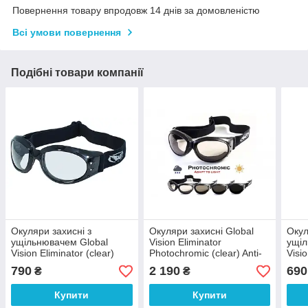
Повернення товару впродовж 14 днів за домовленістю
Всі умови повернення
Подібні товари компанії
Окуляри захисні з
Окуляри захисні Global
Окул
ущільнювачем Global
Vision Eliminator
ущіл
Vision Eliminator (clear)
Photochromic (clear) Anti-
Visi
Anti-Fog, прозорі
Fog , прозорі фотохромні
Fore
790
2 190
690
₴
₴
каму
Купити
Купити