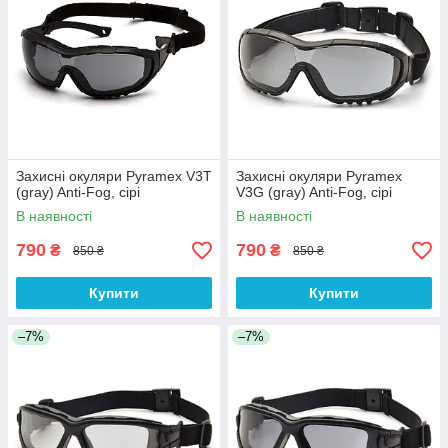
Захисні окуляри Pyramex V3T
Захисні окуляри Pyramex
(gray) Anti-Fog, сірі
V3G (gray) Anti-Fog, сірі
В наявності
В наявності
790
790
₴
₴
850 ₴
850 ₴
Купити
Купити
–7%
–7%