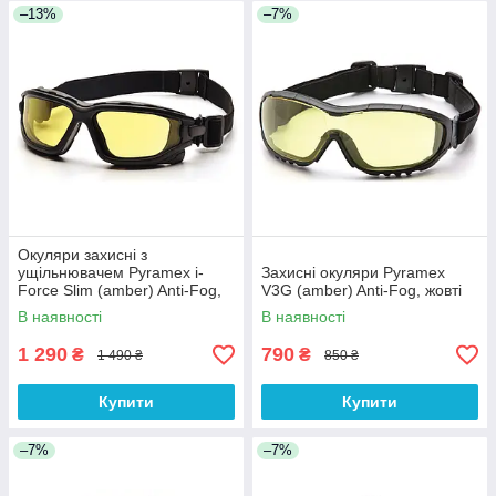
–13%
–7%
Окуляри захисні з
ущільнювачем Pyramex i-
Захисні окуляри Pyramex
Force Slim (amber) Anti-Fog,
V3G (amber) Anti-Fog, жовті
жовті
В наявності
В наявності
1 290
790
₴
₴
1 490 ₴
850 ₴
Купити
Купити
–7%
–7%