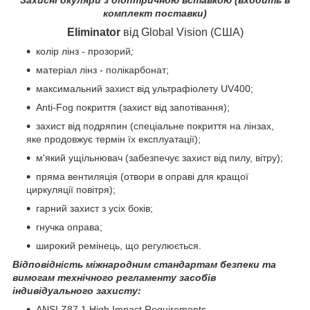
комплект поставки)
Eliminator
від Global Vision
(США)
колір лінз - прозорий
;
матеріал лінз - полікарбонат;
максимальний захист від ультрафіолету UV400;
Anti-Fog покриття (захист від запотівання);
захист від подряпин (спеціальне покриття на лінзах,
яке продовжує термін їх експлуатації);
м'який ущільнювач (забезпечує захист від пилу, вітру);
пряма вентиляція (отвори в оправі для кращої
циркуляції повітря);
гарний захист з усіх боків;
гнучка оправа;
широкий ремінець, що регулюється.
Відповідність міжнародним стандартам безпеки та
вимогам технічного регламенту засобів
індивідуального захисту:
ANSI Z87.1 High Impact Requirements