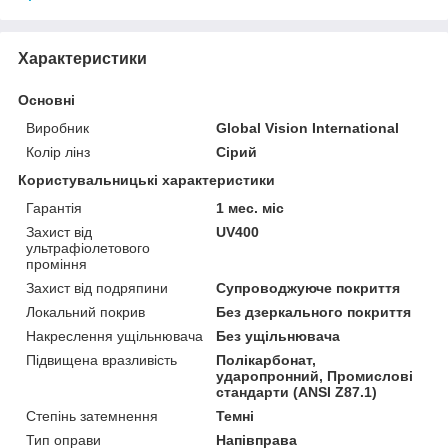
Характеристики
Основні
Виробник
Global Vision International
Колір лінз
Сірий
Користувальницькі характеристики
Гарантія
1 мес. міс
Захист від
UV400
ультрафіолетового
проміння
Захист від подряпини
Супроводжуюче покриття
Локальний покрив
Без дзеркального покриття
Накреслення ущільнювача
Без ущільнювача
Підвищена вразливість
Полікарбонат,
ударопронний, Промислові
стандарти (ANSI Z87.1)
Степінь затемнення
Темні
Тип оправи
Напівправа