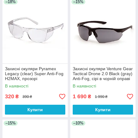
–18%
–15%
Захисні окуляри Pyramex
Захисні окуляри Venture Gear
Legacy (clear) Super Anti-Fog
Tactical Drone 2.0 Black (gray)
H2MAX, прозорі
Anti-Fog, сірі в чорній оправі
В наявності
В наявності
320
1 690
₴
₴
390 ₴
1 990 ₴
Купити
Купити
–15%
–10%