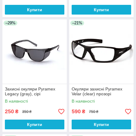
Купити
Купити
–29%
–21%
Захисні окуляри Pyramex
Окуляри захисні Pyramex
Legacy (gray), сірі
Velar (clear) прозорі
В наявності
В наявності
250
590
₴
₴
350 ₴
750 ₴
Купити
Купити