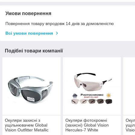
Умови повернення
Повернення товару впродовж 14 днів за домовленістю
Всі умови повернення
Подібні товари компанії
Окуляри захисні з
Окуляри фотохромні
Окул
ущільнювачем Global
(захисні) Global Vision
ущіл
Vision Outfitter Metallic
Hercules-7 White
Visi
(gray) Anti-Fog, чорні в
Photochromic (clear),
Pixel