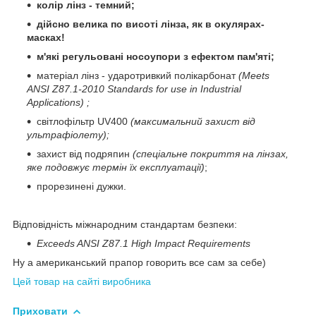
колір лінз - темний;
дійсно велика по висоті лінза, як в окулярах-
масках!
м'які регульовані носоупори з ефектом пам'яті;
матеріал лінз - ударотривкий полікарбонат
(Meets
ANSI Z87.1-2010 Standards for use in Industrial
Applications) ;
світлофільтр UV400
(максимальний захист від
ультрафіолету);
захист від подряпин
(спеціальне покриття на лінзах,
яке подовжує термін їх експлуатації)
;
прорезинені дужки.
Відповідність міжнародним стандартам безпеки:
Exceeds ANSI Z87.1 High Impact Requirements
Ну а американський прапор говорить все сам за себе)
Цей товар на сайті виробника
Приховати