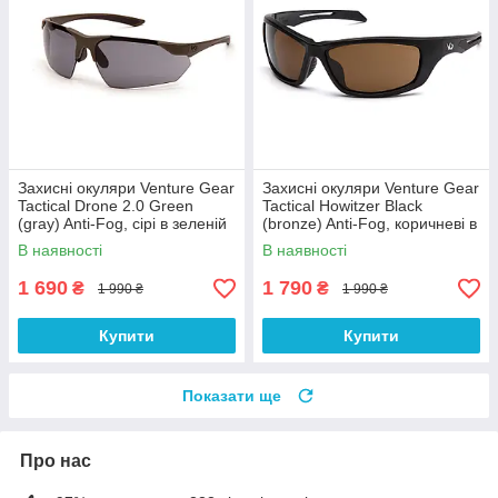
Захисні окуляри Venture Gear
Захисні окуляри Venture Gear
Tactical Drone 2.0 Green
Tactical Howitzer Black
(gray) Anti-Fog, сірі в зеленій
(bronze) Anti-Fog, коричневі в
оправі
чорній оправі
В наявності
В наявності
1 690
1 790
₴
₴
1 990 ₴
1 990 ₴
Купити
Купити
Показати ще
Про нас