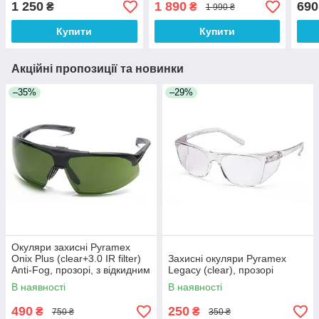
1 250
1 890
690
₴
₴
1 990 ₴
сірій оправі
фотохромні прозорі в білій
каму
оправі
Купити
Купити
Акційні пропозиції та новинки
–35%
–29%
Окуляри захисні Pyramex
Onix Plus (clear+3.0 IR filter)
Захисні окуляри Pyramex
Anti-Fog, прозорі, з відкидним
Legacy (clear), прозорі
фільтром від ІнфраЧерв
В наявності
В наявності
випромін
490
250
₴
₴
750 ₴
350 ₴