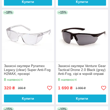
Купити
Купити
–18%
–15%
Захисні окуляри Pyramex
Захисні окуляри Venture Gear
Legacy (clear) Super Anti-Fog
Tactical Drone 2.0 Black (gray)
H2MAX, прозорі
Anti-Fog, сірі в чорній оправі
В наявності
В наявності
320
1 690
₴
₴
390 ₴
1 990 ₴
Купити
Купити
–15%
–10%