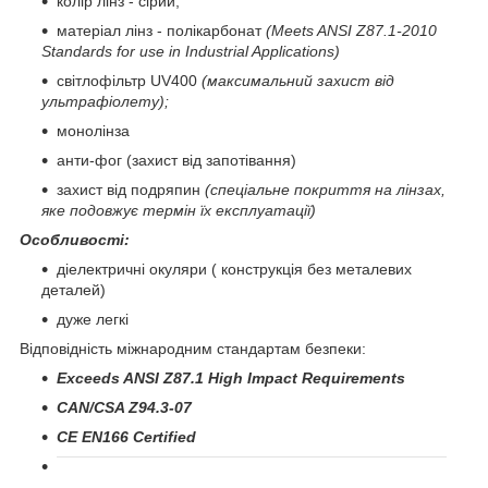
колір лінз - сірий;
матеріал лінз - полікарбонат
(Meets ANSI Z87.1-2010
Standards for use in Industrial Applications)
світлофільтр UV400
(максимальний захист від
ультрафіолету);
монолінза
анти-фог (захист від запотівання)
захист від подряпин
(спеціальне покриття на лінзах,
яке подовжує термін їх експлуатації)
Особливості:
діелектричні окуляри ( конструкція без металевих
деталей)
дуже легкі
Відповідність міжнародним стандартам безпеки
:
Exceeds ANSI Z87.1 High Impact Requirements
CAN/CSA Z94.3-07
CE EN166 Certified