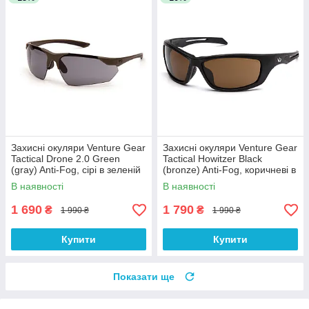
Захисні окуляри Venture Gear
Захисні окуляри Venture Gear
Tactical Drone 2.0 Green
Tactical Howitzer Black
(gray) Anti-Fog, сірі в зеленій
(bronze) Anti-Fog, коричневі в
оправі
чорній оправі
В наявності
В наявності
1 690
1 790
₴
₴
1 990 ₴
1 990 ₴
Купити
Купити
Показати ще