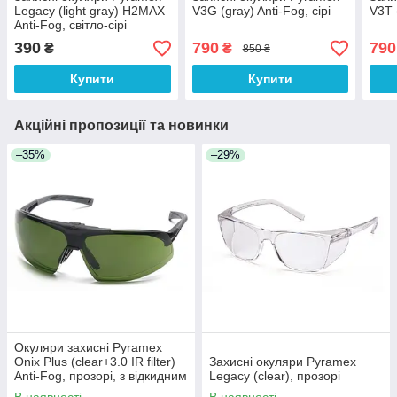
Legacy (light gray) H2MAX
V3G (gray) Anti-Fog, сірі
V3T 
Anti-Fog, світло-сірі
напівтемні
390
790
790
₴
₴
850 ₴
Купити
Купити
Акційні пропозиції та новинки
–35%
–29%
Окуляри захисні Pyramex
Onix Plus (clear+3.0 IR filter)
Захисні окуляри Pyramex
Anti-Fog, прозорі, з відкидним
Legacy (clear), прозорі
фільтром від ІнфраЧерв