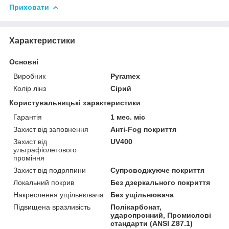
Приховати
Характеристики
Основні
Виробник
Pyramex
Колір лінз
Сірий
Користувальницькі характеристики
Гарантія
1 мес. міс
Захист від заповнення
Анті-Fog покриття
Захист від
UV400
ультрафіолетового
проміння
Захист від подряпини
Супроводжуюче покриття
Локальний покрив
Без дзеркального покриття
Накреслення ущільнювача
Без ущільнювача
Підвищена вразливість
Полікарбонат,
ударопронний, Промислові
стандарти (ANSI Z87.1)