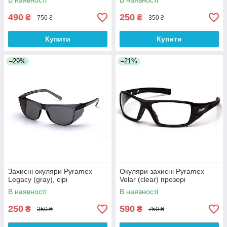
В наявності
В наявності
випромін
490
250
₴
₴
750 ₴
350 ₴
Купити
Купити
–29%
–21%
Захисні окуляри Pyramex
Окуляри захисні Pyramex
Legacy (gray), сірі
Velar (clear) прозорі
В наявності
В наявності
250
590
₴
₴
350 ₴
750 ₴