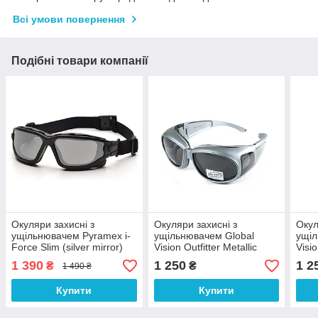
Всі умови повернення
Подібні товари компанії
Окуляри захисні з
Окуляри захисні з
Окул
ущільнювачем Pyramex i-
ущільнювачем Global
ущіл
Force Slim (silver mirror)
Vision Outfitter Metallic
Visio
Anti-Fog, дзеркальні сірі
(gray) Anti-Fog, чорні в
Fog,
1 390
1 250
1 2
₴
₴
1 490 ₴
сірій оправі
Купити
Купити