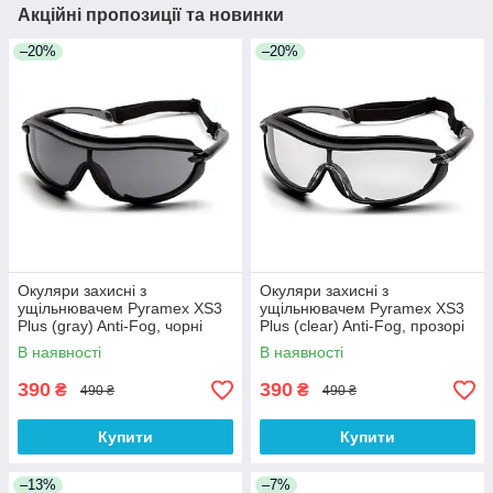
Акційні пропозиції та новинки
–20%
–20%
Окуляри захисні з
Окуляри захисні з
ущільнювачем Pyramex XS3
ущільнювачем Pyramex XS3
Plus (gray) Anti-Fog, чорні
Plus (clear) Anti-Fog, прозорі
В наявності
В наявності
390
390
₴
₴
490 ₴
490 ₴
Купити
Купити
–13%
–7%