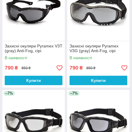
Захисні окуляри Pyramex V3T
Захисні окуляри Pyramex
(gray) Anti-Fog, сірі
V3G (gray) Anti-Fog, сірі
В наявності
В наявності
790
790
₴
₴
850 ₴
850 ₴
Купити
Купити
–7%
–7%