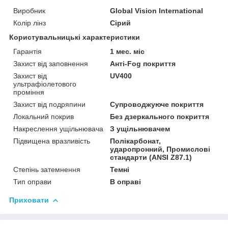
Виробник
Global Vision International
Колір лінз
Сірий
Користувальницькі характеристики
Гарантія
1 мес. міс
Захист від заповнення
Анті-Fog покриття
Захист від
UV400
ультрафіолетового
проміння
Захист від подряпини
Супроводжуюче покриття
Локальний покрив
Без дзеркального покриття
Накреслення ущільнювача
З ущільнювачем
Підвищена вразливість
Полікарбонат,
ударопронний, Промислові
стандарти (ANSI Z87.1)
Степінь затемнення
Темні
Тип оправи
В оправі
Приховати