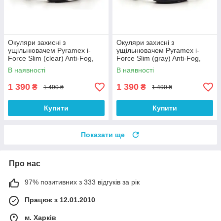
Окуляри захисні з
Окуляри захисні з
ущільнювачем Pyramex i-
ущільнювачем Pyramex i-
Force Slim (clear) Anti-Fog,
Force Slim (gray) Anti-Fog,
прозорі
чорні
В наявності
В наявності
1 390
1 390
₴
₴
1 490 ₴
1 490 ₴
Купити
Купити
Показати ще
Про нас
97% позитивних з 333 відгуків за рік
Працює з 12.01.2010
м. Харків