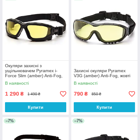
Окуляри захисні з
ущільнювачем Pyramex i-
Захисні окуляри Pyramex
Force Slim (amber) Anti-Fog,
V3G (amber) Anti-Fog, жовті
жовті
В наявності
В наявності
1 290
790
₴
₴
1 490 ₴
850 ₴
Купити
Купити
–7%
–7%