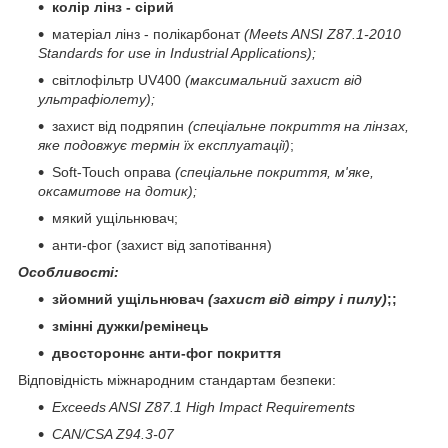
колір лінз - сірий
матеріал лінз - полікарбонат
(Meets ANSI Z87.1-2010
Standards for use in Industrial Applications);
світлофільтр UV400
(максимальний захист від
ультрафіолету);
захист від подряпин
(спеціальне покриття на лінзах,
яке подовжує термін їх експлуатації)
;
Soft-Touch оправа
(спеціальне покриття, м'яке,
оксамитове на дотик);
мякий ущільнювач;
анти-фог (захист від запотівання)
Особливості:
зйомний ущільнювач
(захист від вітру і пилу)
;;
змінні дужки/ремінець
двостороннє анти-фог покриття
Відповідність міжнародним стандартам безпеки:
Exceeds ANSI Z87.1 High Impact Requirements
CAN/CSA Z94.3-07