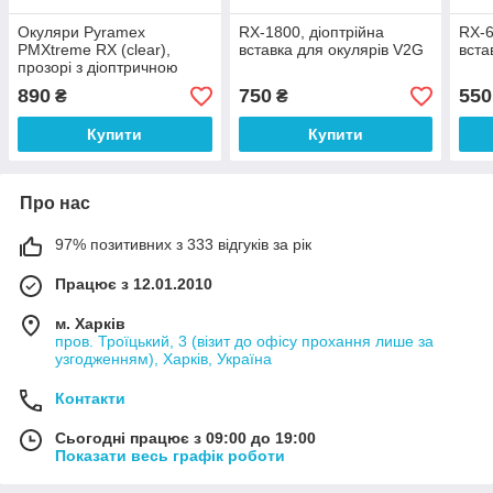
Окуляри Pyramex
RX-1800, діоптрійна
RX-6
PMXtreme RX (clear),
вставка для окулярів V2G
вста
прозорі з діоптричною
вставкою
890
750
550
₴
₴
Купити
Купити
Про нас
97% позитивних з 333 відгуків за рік
Працює з 12.01.2010
м. Харків
пров. Троїцький, 3 (візит до офісу прохання лише за
узгодженням), Харків, Україна
Контакти
Сьогодні працює з 09:00 до 19:00
Показати весь графік роботи