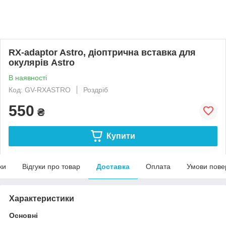
RX-adaptor Astro, діоптрична вставка для
окулярів Astro
В наявності
Код: GV-RXASTRO
Роздріб
550
₴
Купити
ки
Відгуки про товар
Доставка
Оплата
Умови пове
Характеристики
Основні