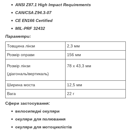
ANSI Z87.1 High Impact Requirements
CAN/CSA Z94.3-07
CE EN166 Certified
MIL-PRF 32432
Параметри:
Товщина лінзи
2,3 мм
Розмір оправи
156 мм
Розмір лінзи
78 x 43,3 мм
(діагональ/вертикаль)
Ширина моста
12,5 мм
Вага
22 г
Сфери застосування:
велосипедні окуляри
окуляри для полювання
окуляри для мотоциклістів