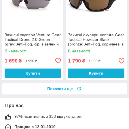
Захисні окуляри Venture Gear
Захисні окуляри Venture Gear
Tactical Drone 2.0 Green
Tactical Howitzer Black
(gray) Anti-Fog, сірі в зеленій
(bronze) Anti-Fog, коричневі в
оправі
чорній оправі
В наявності
В наявності
1 690
1 790
₴
₴
1 990 ₴
1 990 ₴
Купити
Купити
Показати ще
Про нас
97% позитивних з 333 відгуків за рік
Працює з 12.01.2010