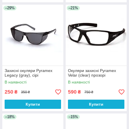
–29%
–21%
Захисні окуляри Pyramex
Окуляри захисні Pyramex
Legacy (gray), сірі
Velar (clear) прозорі
В наявності
В наявності
250
590
₴
₴
350 ₴
750 ₴
Купити
Купити
–18%
–15%