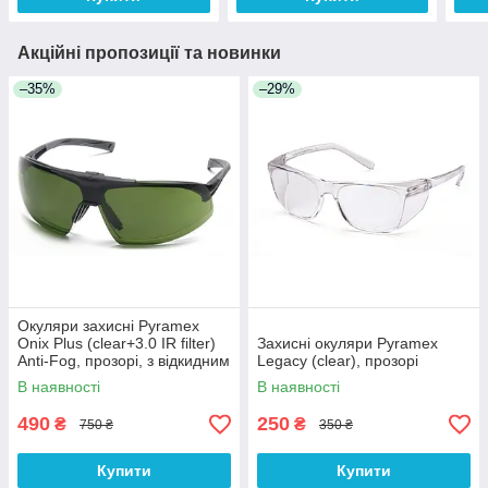
Акційні пропозиції та новинки
–35%
–29%
Окуляри захисні Pyramex
Onix Plus (clear+3.0 IR filter)
Захисні окуляри Pyramex
Anti-Fog, прозорі, з відкидним
Legacy (clear), прозорі
фільтром від ІнфраЧерв
В наявності
В наявності
випромін
490
250
₴
₴
750 ₴
350 ₴
Купити
Купити