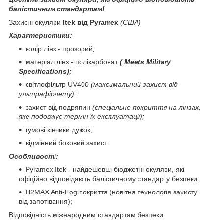
балістичним стандартам!
Захисні окуляри
Itek від Pyramex
(США)
Характеристики:
колір лінз - прозорий
;
матеріал лінз - полікарбонат
(
Meets Military
Specifications
);
світлофільтр UV400
(максимальний захист від
ультрафіолету);
захист від подряпин
(спеціальне покриття на лінзах,
яке подовжує термін їх експлуатації);
гумові кінчики дужок;
відмінний боковий захист.
Особливості:
Pyramex Itek - найдешевші бюджетні окуляри, які
офіційно відповідають балістичному стандарту безпеки.
H2MAX Anti-Fog покриття (новітня технологія захисту
від запотівання);
Відповідність міжнародним стандартам безпеки
: