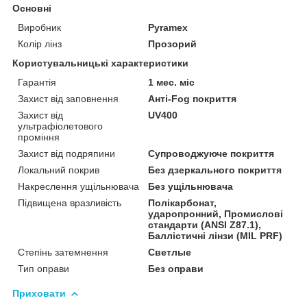
Основні
Виробник
Pyramex
Колір лінз
Прозорий
Користувальницькі характеристики
Гарантія
1 мес. міс
Захист від заповнення
Анті-Fog покриття
Захист від
UV400
ультрафіолетового
проміння
Захист від подряпини
Супроводжуюче покриття
Локальний покрив
Без дзеркального покриття
Накреслення ущільнювача
Без ущільнювача
Підвищена вразливість
Полікарбонат,
ударопронний, Промислові
стандарти (ANSI Z87.1),
Баллістичні лінзи (MIL PRF)
Степінь затемнення
Светлые
Тип оправи
Без оправи
Приховати