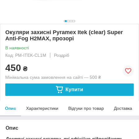
Окуляри захисні Pyramex Itek (clear) Super
Anti-Fog H2MAX, прозорі
В наявності
Код: PM-ITEK-CL1M
Роздріб
450
₴
Мінімальна сума замовлення на сайті — 500 ₴
Купити
Опис
Характеристики
Відгуки про товар
Доставка
Опис
Достпні захисні окуляри, які офіційно відповідають