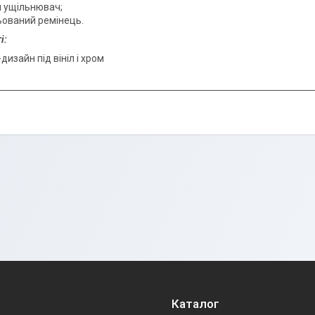
й ущільнювач;
ьований ремінець.
і:
дизайн під вініл і хром
Каталог