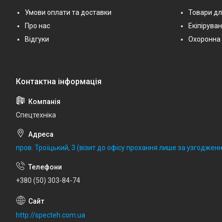
Умови оплати та доставки
Товари дл
Про нас
Екіпірува
Відгуки
Охоронна 
Спецтехніка
пров. Троїцький, 3 (візит до офісу прохання лише за узгодженн
+380 (50) 303-84-74
http://specteh.com.ua