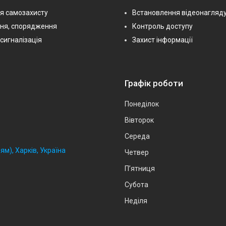
я самозахисту
Встановлення відеонагляд
ння, спорядження
Контроль доступу
сигналізація
Захист інформації
Графік роботи
Понеділок
Вівторок
Середа
ям), Харків, Україна
Четвер
Пʼятниця
Субота
Неділя