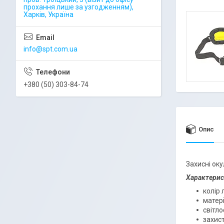
прохання лише за узгодженням),
Харків, Україна
info@spt.com.ua
+380 (50) 303-84-74
Опис
Захисні ок
Характерис
колір 
матері
світл
захис