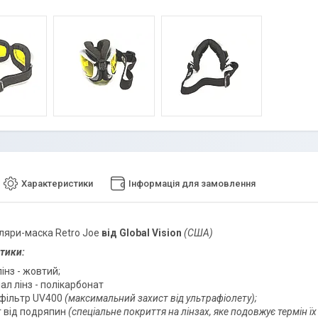
Характеристики
Інформація для замовлення
уляри-маска Retro Joe
від Global Vision
(США)
тики:
лінз - жовтий;
ал лінз - полікарбонат
офільтр UV400
(максимальний захист від ультрафіолету);
т від подряпин
(спеціальне покриття на лінзах, яке подовжує термін їх