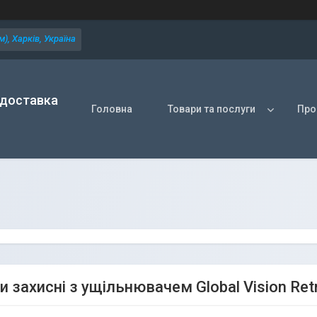
), Харків, Україна
 доставка
Головна
Товари та послуги
Про
 захисні з ущільнювачем Global Vision Retr