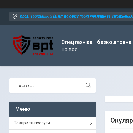
пров. Троїцький, 3 (візит до офісу прохання лише за узгодженням
Спецтехніка - безкоштовна
на все
Окуляри
Товари та послуги