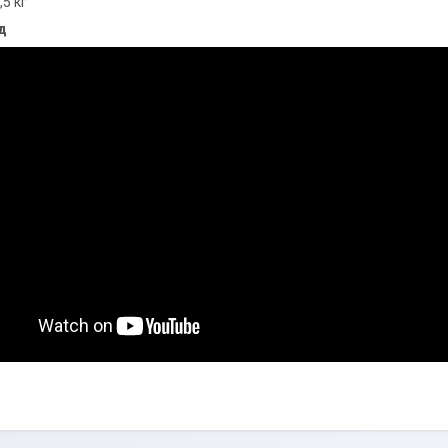
,5 кг
д