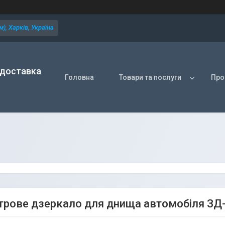
), Харків, Україна
 доставка
Головна
Товари та послуги
Про
рове дзеркало для днища автомобіля ЗД