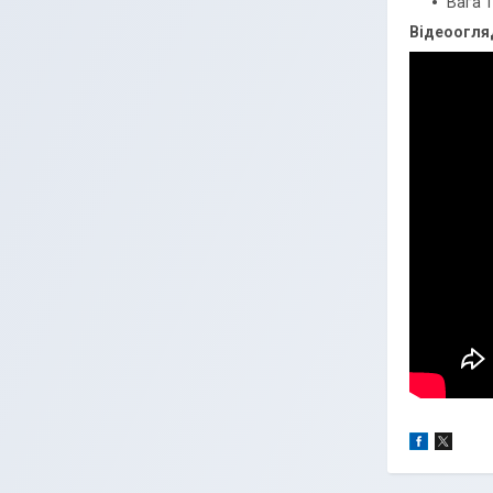
Вага 1
Відеоогля