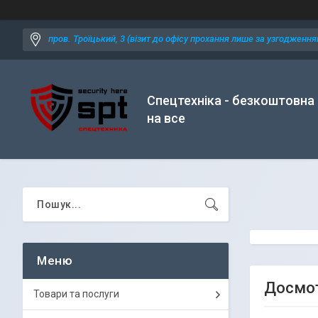
пров. Троїцький, 3 (візит до офісу прохання лише за узгодженням
Спецтехніка - безкоштовна
на все
Досмот
Товари та послуги