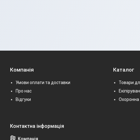
Компанія
Каталог
Умови оплати та доставки
Товари дл
Про нас
Екіпірува
Відгуки
Охоронна 