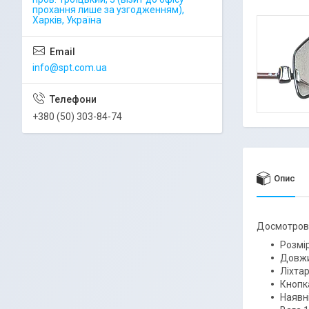
прохання лише за узгодженням),
Харків, Україна
info@spt.com.ua
+380 (50) 303-84-74
Опис
Досмотрово
Розмі
Довжи
Ліхта
Кнопк
Наявн