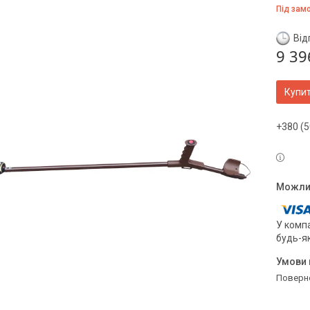
Під зам
Від
9 39
Купи
+380 (5
У компа
будь-я
поверн