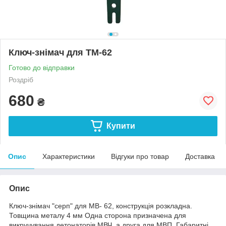
Ключ-знімач для ТМ-62
Готово до відправки
Роздріб
680
₴
Купити
Опис
Характеристики
Відгуки про товар
Доставка
Опис
Ключ-знімач "серп" для МВ- 62, конструкція розкладна.
Товщина металу 4 мм Одна сторона призначена для
викручування детонаторів МВЧ, а друга для МВП. Габаритні