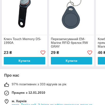
Ключ Touch Memory DS-
Перезаписуваний EM-
Комб
1990A
Marine RFID брелок RW
прям
GRAY
Mari
13.5
23
29
46
₴
₴
Купити
Купити
Про нас
97% позитивних з 333 відгуків за рік
Працює з 12.01.2010
м. Харків
пров. Троїцький, 3 (візит до офісу прохання лише за