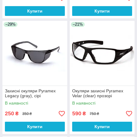
Купити
Купити
–29%
–21%
Захисні окуляри Pyramex
Окуляри захисні Pyramex
Legacy (gray), сірі
Velar (clear) прозорі
В наявності
В наявності
250
590
₴
₴
350 ₴
750 ₴
Купити
Купити