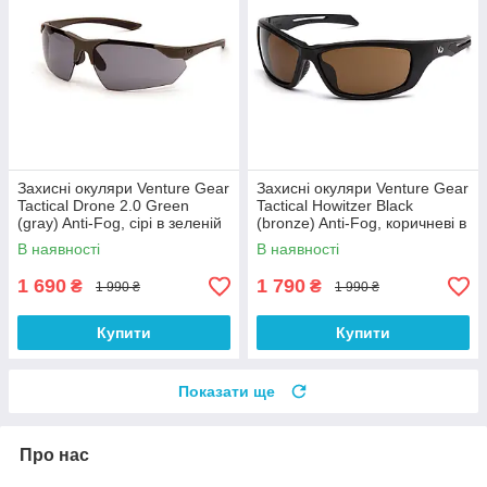
Захисні окуляри Venture Gear
Захисні окуляри Venture Gear
Tactical Drone 2.0 Green
Tactical Howitzer Black
(gray) Anti-Fog, сірі в зеленій
(bronze) Anti-Fog, коричневі в
оправі
чорній оправі
В наявності
В наявності
1 690
1 790
₴
₴
1 990 ₴
1 990 ₴
Купити
Купити
Показати ще
Про нас