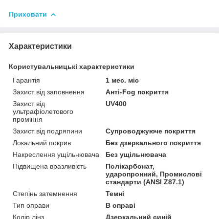
Приховати
Характеристики
Користувальницькі характеристики
Гарантія
1 мес. міс
Захист від заповнення
Анті-Fog покриття
Захист від
UV400
ультрафіолетового
проміння
Захист від подряпини
Супроводжуюче покриття
Локальний покрив
Без дзеркального покриття
Накреслення ущільнювача
Без ущільнювача
Підвищена вразливість
Полікарбонат,
ударопронний, Промислові
стандарти (ANSI Z87.1)
Степінь затемнення
Темні
Тип оправи
В оправі
Колір лінз
Дзеркальний синій