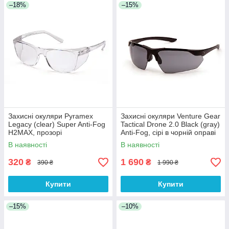
–18%
–15%
Захисні окуляри Pyramex
Захисні окуляри Venture Gear
Legacy (clear) Super Anti-Fog
Tactical Drone 2.0 Black (gray)
H2MAX, прозорі
Anti-Fog, сірі в чорній оправі
В наявності
В наявності
320
1 690
₴
₴
390 ₴
1 990 ₴
Купити
Купити
–15%
–10%