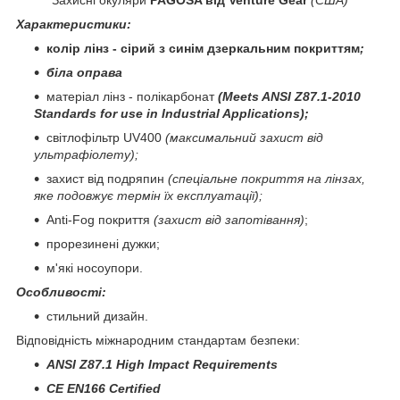
Характеристики:
колір лінз - сірий з синім дзеркальним покриттям
;
біла оправа
матеріал лінз - полікарбонат
(Meets ANSI Z87.1-2010
Standards for use in Industrial Applications)
;
світлофільтр UV400
(максимальний захист від
ультрафіолету);
захист від подряпин
(спеціальне покриття на лінзах,
яке подовжує термін їх експлуатації);
Anti-Fog покриття
(захист від запотівання)
;
прорезинені дужки;
м'які носоупори.
Особливості:
стильний дизайн.
Відповідність міжнародним стандартам безпеки
:
ANSI Z87.1 High Impact Requirements
CE EN166 Certified