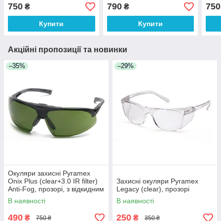
білій оправі
дзеркальні сині
опра
750
790
750
₴
₴
Купити
Купити
Акційні пропозиції та новинки
–35%
–29%
Окуляри захисні Pyramex
Onix Plus (clear+3.0 IR filter)
Захисні окуляри Pyramex
Anti-Fog, прозорі, з відкидним
Legacy (clear), прозорі
фільтром від ІнфраЧерв
В наявності
В наявності
випромін
490
250
₴
₴
750 ₴
350 ₴