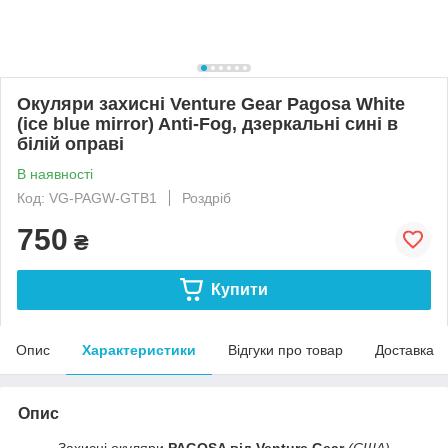
Окуляри захисні Venture Gear Pagosa White
(ice blue mirror) Anti-Fog, дзеркальні сині в
білій оправі
В наявності
Код: VG-PAGW-GTB1
Роздріб
750
₴
Купити
Опис
Характеристики
Відгуки про товар
Доставка
Опис
Захисні окуляри
PAGOSA від Venture Gear
(США)