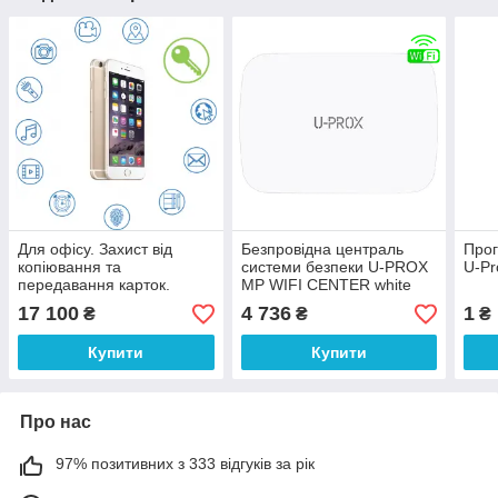
Для офісу. Захист від
Безпровідна централь
Прог
копіювання та
системи безпеки U-PROX
U-Pr
передавання карток.
MP WIFI CENTER white
Керування з ПК, облік
17 100
4 736
1
₴
₴
₴
робочого часу U-Prox
Купити
Купити
Про нас
97% позитивних з 333 відгуків за рік