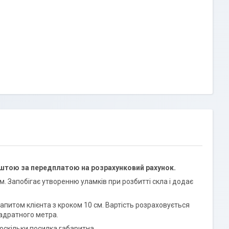
оштою за передплатою на розрахунковий рахунок.
. Запобігає утворенню уламків при розбитті скла і додає
запитом клієнта з кроком 10 см. Вартість розраховується
вадратного метра.
оскільки посилка габаритна.