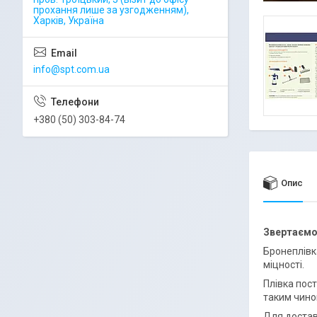
прохання лише за узгодженням),
Харків, Україна
info@spt.com.ua
+380 (50) 303-84-74
Опис
Звертаємо 
Бронеплівк
міцності.
Плівка пост
таким чино
Для достав