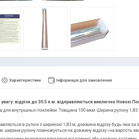
Характеристики
Інформація для замовлення
увагу: відрізи до 30.5 п.м. відправляються виключно Новою П
а для внутрішньої поклейки. Товщина 100 мкм. Ширина рулону 1,83 м
авляється в рулоні з шириною 1,83 м, довжина відрізу будь-яка за 
м: ширина рулону помножується на довжину відрізу і на вартість к
ки просимо вказувати вантажне відділення або адресну доставку, 