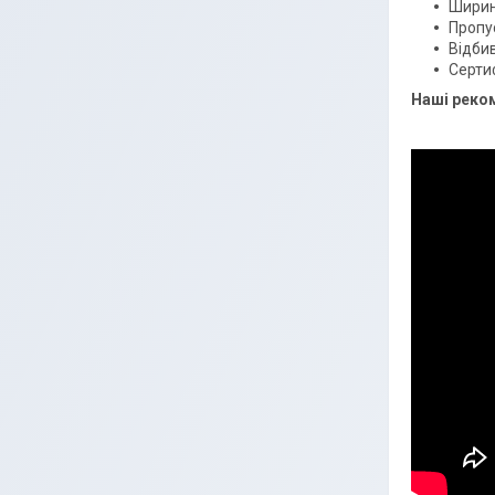
Ширина
Пропус
Відби
Серти
Наші реко