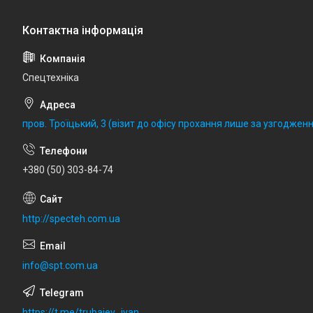
Спецтехніка
пров. Троїцький, 3 (візит до офісу прохання лише за узгодженн
+380 (50) 303-84-74
http://specteh.com.ua
info@spt.com.ua
https://t.me/trubaiev_ivan