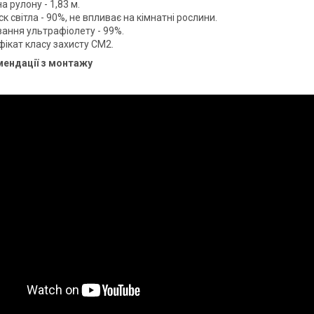
 рулону - 1,83 м.
к світла - 90%, не впливає на кімнатні рослини.
вання ультрафіолету - 99%.
фікат класу захисту СМ2.
мендації з монтажу