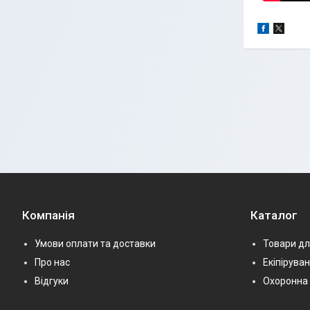
Компанія
Каталог
Умови оплати та доставки
Товари дл
Про нас
Екіпірува
Відгуки
Охоронна 