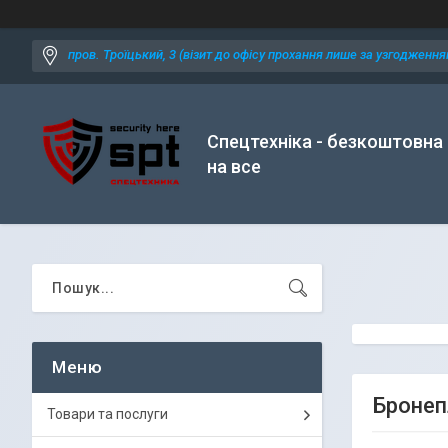
пров. Троїцький, 3 (візит до офісу прохання лише за узгодженням
Спецтехніка - безкоштовна
на все
Бронеп
Товари та послуги