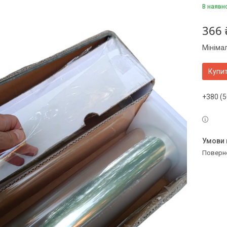
В наявн
366 
Мініма
Купи
+380 (5
поверн