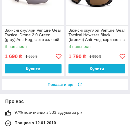
Захисні окуляри Venture Gear
Захисні окуляри Venture Gear
Tactical Drone 2.0 Green
Tactical Howitzer Black
(gray) Anti-Fog, сірі в зеленій
(bronze) Anti-Fog, коричневі в
оправі
чорній оправі
В наявності
В наявності
1 690
1 790
₴
₴
1 990 ₴
1 990 ₴
Купити
Купити
Показати ще
Про нас
97% позитивних з 333 відгуків за рік
Працює з 12.01.2010