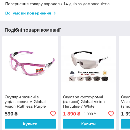
Повернення товару впродовж 14 днів за домовленістю
Всі умови повернення
Подібні товари компанії
Окуляри захисні з
Окуляри фотохромні
Окул
ущільнювачем Global
(захисні) Global Vision
Visio
Vision Ruthless Purple
Hercules-7 White
(smo
(clear) Anti-Fog, прозорі в
Photochromic (clear),
сині
590
1 890
1 3
₴
₴
1 990 ₴
фіолетовій оправі
фотохромні прозорі в білій
оправі
Купити
Купити