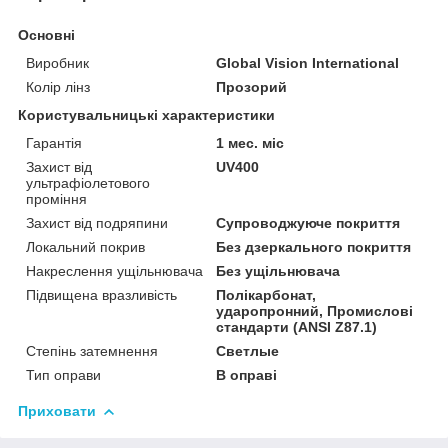
Основні
Виробник
Global Vision International
Колір лінз
Прозорий
Користувальницькі характеристики
Гарантія
1 мес. міс
Захист від
UV400
ультрафіолетового
проміння
Захист від подряпини
Супроводжуюче покриття
Локальний покрив
Без дзеркального покриття
Накреслення ущільнювача
Без ущільнювача
Підвищена вразливість
Полікарбонат,
ударопронний, Промислові
стандарти (ANSI Z87.1)
Степінь затемнення
Светлые
Тип оправи
В оправі
Приховати