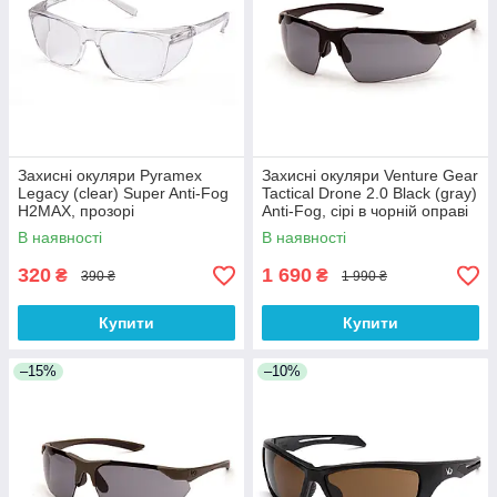
Захисні окуляри Pyramex
Захисні окуляри Venture Gear
Legacy (clear) Super Anti-Fog
Tactical Drone 2.0 Black (gray)
H2MAX, прозорі
Anti-Fog, сірі в чорній оправі
В наявності
В наявності
320
1 690
₴
₴
390 ₴
1 990 ₴
Купити
Купити
–15%
–10%