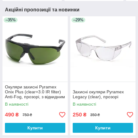
Акційні пропозиції та новинки
–35%
–29%
Окуляри захисні Pyramex
Onix Plus (clear+3.0 IR filter)
Захисні окуляри Pyramex
Anti-Fog, прозорі, з відкидним
Legacy (clear), прозорі
фільтром від ІнфраЧерв
В наявності
В наявності
випромін
490
250
₴
₴
750 ₴
350 ₴
Купити
Купити