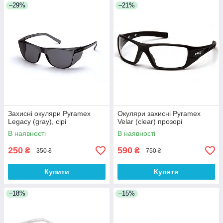
–29%
–21%
Захисні окуляри Pyramex
Окуляри захисні Pyramex
Legacy (gray), сірі
Velar (clear) прозорі
В наявності
В наявності
250
590
₴
₴
350 ₴
750 ₴
Купити
Купити
–18%
–15%