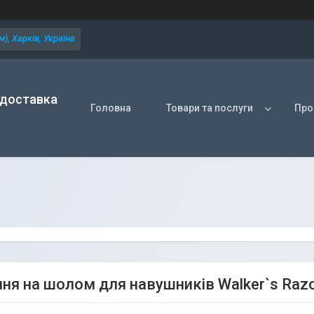
), Харків, Україна
 доставка
Головна
Товари та послуги
Про
ння на шолом для навушників Walker`s Razo