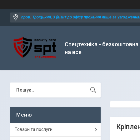
пров. Троїцький, 3 (візит до офісу прохання лише за узгодженням
Спецтехніка - безкоштовна
на все
Кріпле
Товари та послуги