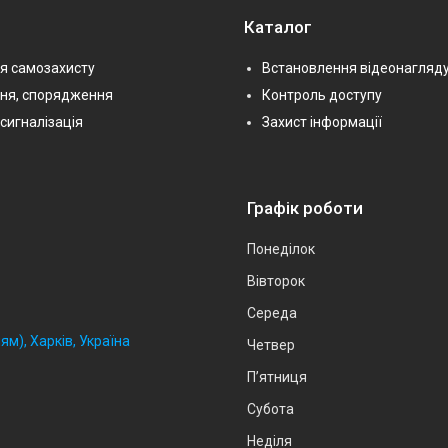
Каталог
я самозахисту
Встановлення відеонагляд
ння, спорядження
Контроль доступу
сигналізація
Захист інформації
Графік роботи
Понеділок
Вівторок
Середа
ям), Харків, Україна
Четвер
Пʼятниця
Субота
Неділя