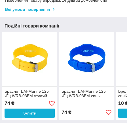
Повернення товару впродовж 14 днів за домовленістю
Всі умови повернення
Подібні товари компанії
Браслет EM-Marine 125
Браслет EM-Marine 125
Брел
кГц WRB-03EM жовтий
кГц WRB-03EM синій
сині
74
10
₴
74
₴
Купити