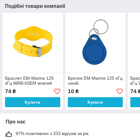
Подібні товари компанії
Браслет EM-Marine 125
Брелок EM-Marine 125 кГц
Брас
кГц WRB-03EM жовтий
синій
кГц
74
10
74
₴
₴
Купити
Купити
Про нас
97% позитивних з 333 відгуків за рік