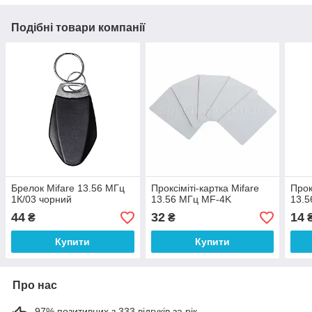
Подібні товари компанії
Брелок Mifare 13.56 МГц
Проксіміті-картка Mifare
Прок
1К/03 чорний
13.56 МГц MF-4K
13.5
44
32
14
₴
₴
Купити
Купити
Про нас
97% позитивних з 333 відгуків за рік