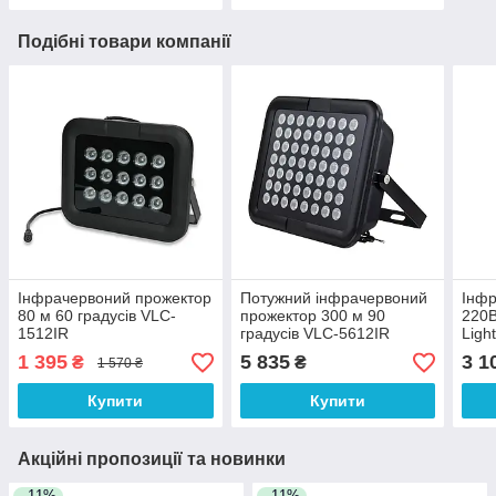
Подібні товари компанії
Інфрачервоний прожектор
Потужний інфрачервоний
Інфр
80 м 60 градусів VLC-
прожектор 300 м 90
220В
1512IR
градусів VLC-5612IR
Ligh
220
1 395
5 835
3 1
₴
₴
1 570 ₴
Купити
Купити
Акційні пропозиції та новинки
–11%
–11%