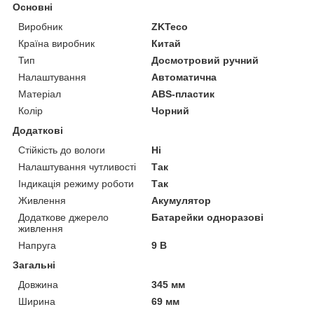
Основні
Виробник
ZKTeco
Країна виробник
Китай
Тип
Досмотровий ручний
Налаштування
Автоматична
Матеріал
ABS-пластик
Колір
Чорний
Додаткові
Стійкість до вологи
Ні
Налаштування чутливості
Так
Індикація режиму роботи
Так
Живлення
Акумулятор
Додаткове джерело
Батарейки одноразові
живлення
Напруга
9 В
Загальні
Довжина
345 мм
Ширина
69 мм