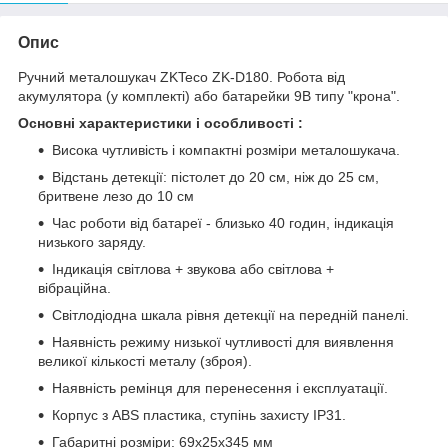
Опис
Ручний металошукач ZKTeco ZK-D180. Робота від
акумулятора (у комплекті) або батарейки 9В типу "крона".
Основні характеристики і особливості :
Висока чутливість і компактні розміри металошукача.
Відстань детекції: пістолет до 20 см, ніж до 25 см,
бритвене лезо до 10 см
Час роботи від батареї - близько 40 годин, індикація
низького заряду.
Індикація світлова + звукова або світлова +
вібраційна.
Світлодіодна шкала рівня детекції на передній панелі.
Наявність режиму низької чутливості для виявлення
великої кількості металу (зброя).
Наявність ремінця для перенесення і експлуатації.
Корпус з ABS пластика, ступінь захисту IP31.
Габаритні розміри: 69х25х345 мм