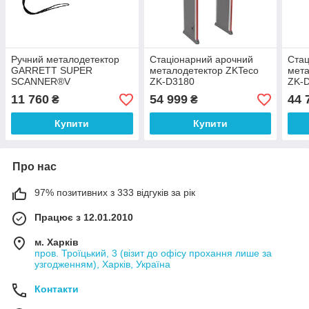
Ручний металодетектор
Стаціонарний арочний
Стац
GARRETT SUPER
металодетектор ZKTeco
мета
SCANNER®V
ZK-D3180
ZK-
11 760
54 999
44 
₴
₴
Купити
Купити
Про нас
97% позитивних з 333 відгуків за рік
Працює з 12.01.2010
м. Харків
пров. Троїцький, 3 (візит до офісу прохання лише за
узгодженням), Харків, Україна
Контакти