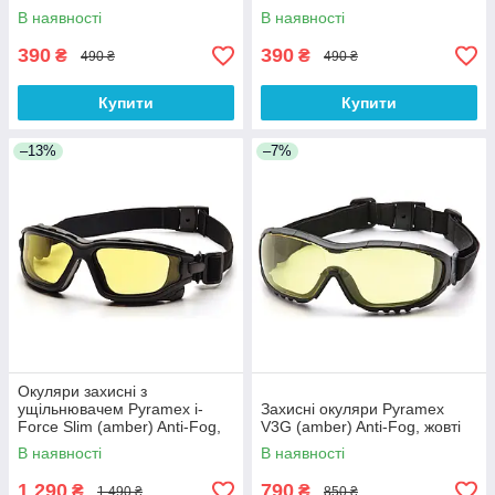
В наявності
В наявності
390
390
₴
₴
490 ₴
490 ₴
Купити
Купити
–13%
–7%
Окуляри захисні з
ущільнювачем Pyramex i-
Захисні окуляри Pyramex
Force Slim (amber) Anti-Fog,
V3G (amber) Anti-Fog, жовті
жовті
В наявності
В наявності
1 290
790
₴
₴
1 490 ₴
850 ₴