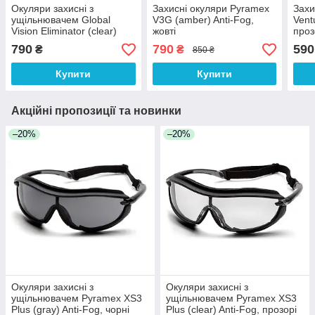
Окуляри захисні з
Захисні окуляри Pyramex
Захи
ущільнювачем Global
V3G (amber) Anti-Fog,
Vent
Vision Eliminator (clear)
жовті
проз
Anti-Fog, прозорі
790
790
590
₴
₴
850 ₴
Купити
Купити
Акційні пропозиції та новинки
–20%
–20%
Окуляри захисні з
Окуляри захисні з
ущільнювачем Pyramex XS3
ущільнювачем Pyramex XS3
Plus (gray) Anti-Fog, чорні
Plus (clear) Anti-Fog, прозорі