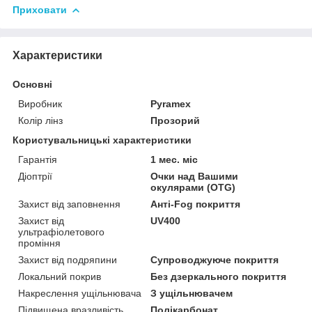
Приховати
Характеристики
Основні
Виробник
Pyramex
Колір лінз
Прозорий
Користувальницькі характеристики
Гарантія
1 мес. міс
Діоптрії
Очки над Вашими
окулярами (OTG)
Захист від заповнення
Анті-Fog покриття
Захист від
UV400
ультрафіолетового
проміння
Захист від подряпини
Супроводжуюче покриття
Локальний покрив
Без дзеркального покриття
Накреслення ущільнювача
З ущільнювачем
Підвищена вразливість
Полікарбонат,