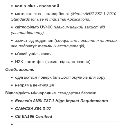
колір лінз - прозорий
матеріал лінз - полікарбонат
(Meets ANSI Z87.1-2010
Standards for use in Industrial Applications
)
;
світлофільтр UV400
(максимальний захист від
ультрафіолету);
захист від подряпин
(спеціальне покриття на лінзах,
яке подовжує термін їх експлуатації);
м'який ущільнювач;
H2X -
анти-фог (захист від запотівання)
Особливості:
одягаються поверх більшості окулярів для зору
непряма вентиляція
Відповідність міжнародним стандартам безпеки
:
Exceeds ANSI Z87.1 High Impact Requirements
CAN/CSA Z94.3-07
CE EN166 Certified