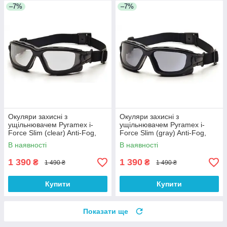
–7%
–7%
Окуляри захисні з
Окуляри захисні з
ущільнювачем Pyramex i-
ущільнювачем Pyramex i-
Force Slim (clear) Anti-Fog,
Force Slim (gray) Anti-Fog,
прозорі
чорні
В наявності
В наявності
1 390
1 390
₴
₴
1 490 ₴
1 490 ₴
Купити
Купити
Показати ще