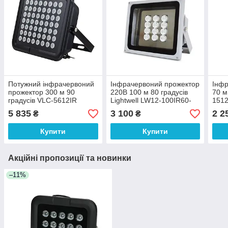
Потужний інфрачервоний
Інфрачервоний прожектор
Інфр
прожектор 300 м 90
220В 100 м 80 градусів
70 м
градусів VLC-5612IR
Lightwell LW12-100IR60-
1512
220
(нев
5 835
3 100
2 2
₴
₴
Купити
Купити
Акційні пропозиції та новинки
–11%