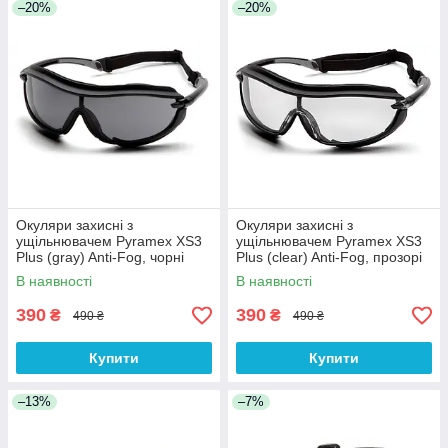
–20%
–20%
Окуляри захисні з
Окуляри захисні з
ущільнювачем Pyramex XS3
ущільнювачем Pyramex XS3
Plus (gray) Anti-Fog, чорні
Plus (clear) Anti-Fog, прозорі
В наявності
В наявності
390
390
₴
₴
490 ₴
490 ₴
Купити
Купити
–13%
–7%