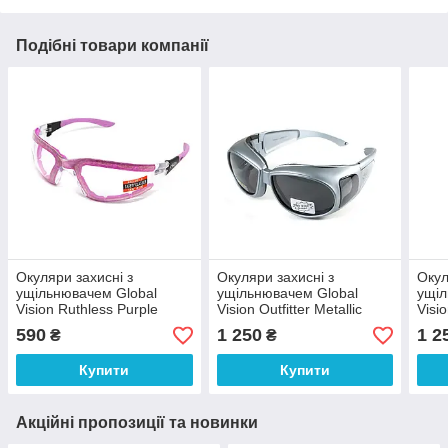
Подібні товари компанії
Окуляри захисні з
Окуляри захисні з
Окул
ущільнювачем Global
ущільнювачем Global
ущіл
Vision Ruthless Purple
Vision Outfitter Metallic
Visio
(clear) Anti-Fog, прозорі в
(gray) Anti-Fog, чорні в
Fog,
590
1 250
1 2
₴
₴
фіолетовій оправі
сірій оправі
Купити
Купити
Акційні пропозиції та новинки