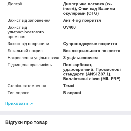
Діоптрії
Диоптрічна вставка (rx-
insert), Очки над Вашими
окулярами (OTG)
Захист від заповнення
Анті-Fog покриття
Захист від
UV400
ультрафіолетового
проміння
Захист від подряпини
Супроводжуюче покриття
Локальний покрив
Без дзеркального покриття
Накреслення ущільнювача
З ущільнювачем
Підвищена вразливість
Полікарбонат,
ударопронний, Промислові
стандарти (ANSI Z87.1),
Баллістичні лінзи (MIL PRF)
Степінь затемнення
Темні
Тип оправи
В оправі
Приховати
Відгуки про товар