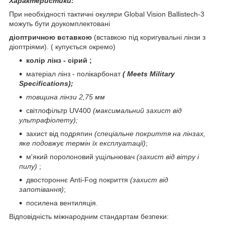
Характеристики:
При необхідності тактичні окуляри Global Vision Ballistech-3
можуть бути доукомплектовані
діоптричною вставкою
(вставкою під коригувальні лінзи з
діоптріями). (
купується окремо)
колір лінз - сірий
;
матеріал лінз - полікарбонат
(
Meets Military
Specifications);
товщина лінзи 2,75 мм
світлофільтр UV400
(максимальний захист від
ультрафіолету);
захист від подряпин
(спеціальне покриття на лінзах,
яке подовжує термін їх експлуатації)
;
м'який
поролоновий
ущільнювач
(захист від вітру і
пилу)
;
двостороннє Anti-Fog покриття
(захист від
запотівання)
;
посилена вентиляція.
Відповідність міжнародним стандартам безпеки
: