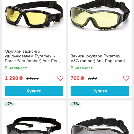
Окуляри захисні з
ущільнювачем Pyramex i-
Захисні окуляри Pyramex
Force Slim (amber) Anti-Fog,
V3G (amber) Anti-Fog, жовті
жовті
В наявності
В наявності
1 290
790
₴
₴
1 490 ₴
850 ₴
Купити
Купити
–7%
–7%