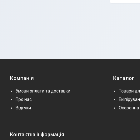
Компанія
Каталог
Умови оплати та доставки
Товари дл
Про нас
Екіпірува
Відгуки
Охоронна 