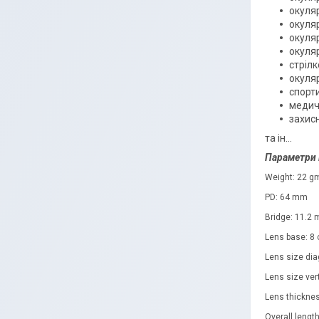
окуля
окуляр
окуляр
окуляр
стрілк
окуля
спорти
медич
захисн
та ін...
Параметри 
Weight: 22 g
PD: 64 mm
Bridge: 11.2
Lens base: 8 
Lens size di
Lens size ver
Lens thickne
Overall length