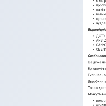
м'які 
прогу
на кін
велики
щільне
чудов
Відповідні
ДСТУ E
ANSI Z
CAN/C
CE EN1
Особливост
Це дуже лег
Ергономічні
Ever-Lite -
Виробник пр
Також досту
Можуть ви
велоо
окуля