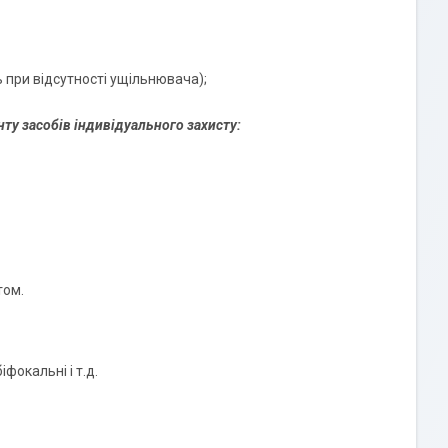
ь при відсутності ущільнювача);
ту засобів індивідуального захисту:
том.
фокальні і т.д.