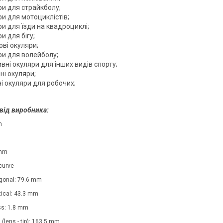
ри для страйкболу;
и для мотоциклістів;
и для їзди на квадроциклі;
и для бігу;
ові окуляри;
ри для волейболу;
вні окуляри для інших видів спорту;
ні окуляри;
і окуляри для робочих;
від виробника:
m
 mm
curve
agonal: 79.6 mm
tical: 43.3 mm
ss: 1.8 mm
 (lens - tip): 163.5 mm