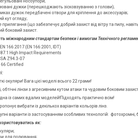
регульовані носоупори;
мовані дужки (перешкоджають зісковзуванню з голови);
чиках дужок передбачені отвори для кріплення до аксессуарів;
й кут огляду;
 прилягання (що забезпечує добрий захист від вітру та пилу, навіт
ий боковий захист.
сть міжнародним стандартам безпеки і вимогам Технічного регламен
N 166:2017 (EN 166:2001, IDT)
87.1 High Impact Requirements
SA Z94.3-07
66 Certified
і:
кі окуляри! Вага цієї моделі всього 22 грами!
, обтічні лінзи з агресивним кутом атаки та чудовим боковим захис
 одна із самих вдалих моделей!Підходять практично всім!
опонує вибрати із декількох варіантів кольорів лінз.
пні варіанти із застосуванням особливих технологій: фотохромні, бі
користовуватись як:
куляри;
ри для полювання;