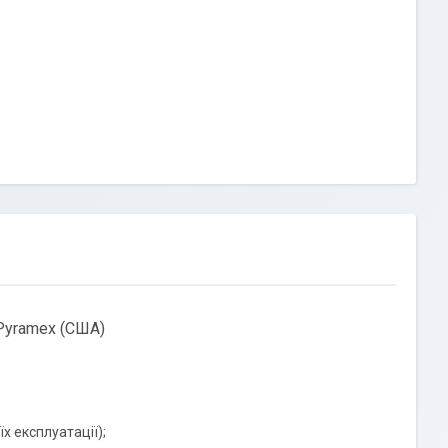
Pyramex
(США)
їх експлуатації);