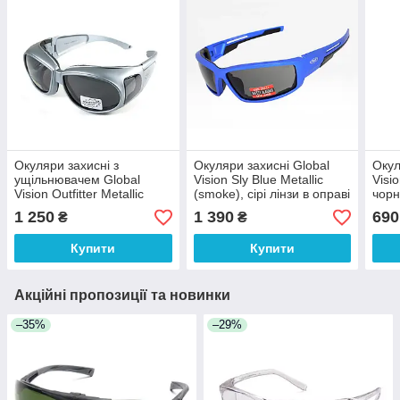
Окуляри захисні з
Окуляри захисні Global
Окул
ущільнювачем Global
Vision Sly Blue Metallic
Visi
Vision Outfitter Metallic
(smoke), сірі лінзи в оправі
чорн
(gray) Anti-Fog, чорні в
синій металік
1 250
1 390
690
₴
₴
сірій оправі
Купити
Купити
Акційні пропозиції та новинки
–35%
–29%