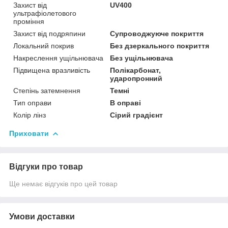
Захист від
UV400
ультрафіолетового
проміння
Захист від подряпини
Супроводжуюче покриття
Локальний покрив
Без дзеркального покриття
Накреслення ущільнювача
Без ущільнювача
Підвищена вразливість
Полікарбонат,
ударопронний
Степінь затемнення
Темні
Тип оправи
В оправі
Колір лінз
Сірий градієнт
Приховати
Відгуки про товар
Ще немає відгуків про цей товар
Умови доставки