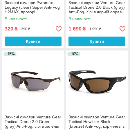
Захисні окуляри Pyramex
Захисні окуляри Venture Gear
Legacy (clear) Super Anti-Fog
Tactical Drone 2.0 Black (gray)
H2MAX, прозорі
Anti-Fog, сірі в чорній оправі
В наявності
В наявності
320
1 690
₴
₴
390 ₴
1 990 ₴
Купити
Купити
–15%
–10%
Захисні окуляри Venture Gear
Захисні окуляри Venture Gear
Tactical Drone 2.0 Green
Tactical Howitzer Black
(gray) Anti-Fog, сірі в зеленій
(bronze) Anti-Fog, коричневі в