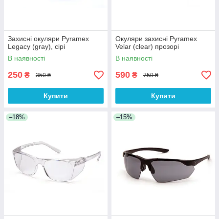
Захисні окуляри Pyramex
Окуляри захисні Pyramex
Legacy (gray), сірі
Velar (clear) прозорі
В наявності
В наявності
250
590
₴
₴
350 ₴
750 ₴
Купити
Купити
–18%
–15%