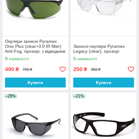
Окуляри захисні Pyramex
Onix Plus (clear+3.0 IR filter)
Захисні окуляри Pyramex
Anti-Fog, прозорі, з відкидним
Legacy (clear), прозорі
фільтром від ІнфраЧерв
В наявності
В наявності
випромін
490
250
₴
₴
750 ₴
350 ₴
Купити
Купити
–29%
–21%