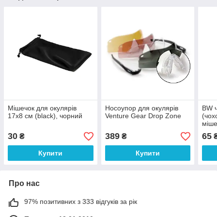
Мішечок для окулярів
Носоупор для окулярів
BW ч
17х8 см (black), чорний
Venture Gear Drop Zone
(чох
міше
30
389
65
₴
₴
Купити
Купити
Про нас
97% позитивних з 333 відгуків за рік