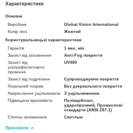
Характеристики
Основні
Виробник
Global Vision International
Колір лінз
Жовтий
Користувальницькі характеристики
Гарантія
1 мес. міс
Захист від заповнення
Анті-Fog покриття
Захист від
UV400
ультрафіолетового
проміння
Захист від подряпини
Супроводжуюче покриття
Локальний покрив
Без дзеркального покриття
Накреслення ущільнювача
З ущільнювачем
Підвищена вразливість
Полікарбонат,
ударопронний, Промислові
стандарти (ANSI Z87.1)
Степінь затемнення
Светлые
Приховати