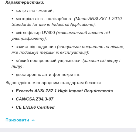
Характеристики:
колір лінз - жовтий;
матеріал лінз - полікарбонат
(Meets ANSI Z87.1-2010
Standards for use in Industrial Applications
)
;
світлофільтр UV400
(максимальний захист від
ультрафіолету);
захист від подряпин
(спеціальне покриття на лінзах,
яке подовжує термін їх експлуатації)
;
м'який неопреновий ущільнювач
(захист від вітру і
пилу)
;
двостороннє анти-фог покриття.
Відповідність міжнародним стандартам безпеки
:
Exceeds ANSI Z87.1 High Impact Requirements
CAN/CSA Z94.3-07
CE EN166 Certified
Приховати