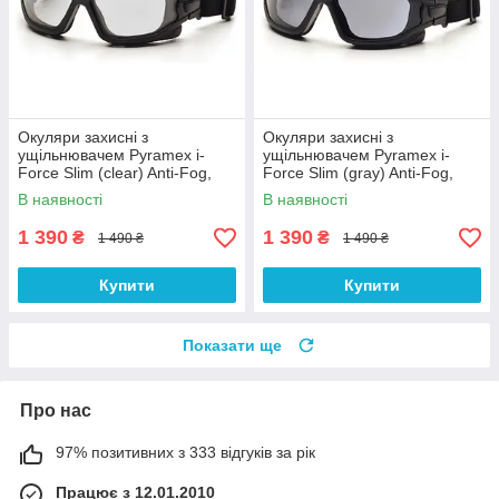
Окуляри захисні з
Окуляри захисні з
ущільнювачем Pyramex i-
ущільнювачем Pyramex i-
Force Slim (clear) Anti-Fog,
Force Slim (gray) Anti-Fog,
прозорі
чорні
В наявності
В наявності
1 390
1 390
₴
₴
1 490 ₴
1 490 ₴
Купити
Купити
Показати ще
Про нас
97% позитивних з 333 відгуків за рік
Працює з 12.01.2010