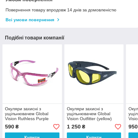
Повернення товару впродовж 14 днів за домовленістю
Всі умови повернення
Подібні товари компанії
Окуляри захисні з
Окуляри захисні з
Окул
ущільнювачем Global
ущільнювачем Global
ущіл
Vision Ruthless Purple
Vision Outfitter (yellow)
Visi
(clear) Anti-Fog, прозорі в
Anti-Fog, жовті
Anti
590
1 250
950
₴
₴
фіолетовій оправі
Купити
Купити