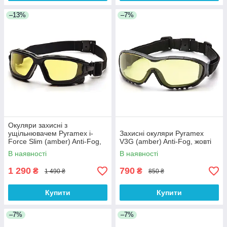
–13%
–7%
Окуляри захисні з
ущільнювачем Pyramex i-
Захисні окуляри Pyramex
Force Slim (amber) Anti-Fog,
V3G (amber) Anti-Fog, жовті
жовті
В наявності
В наявності
1 290
790
₴
₴
1 490 ₴
850 ₴
Купити
Купити
–7%
–7%