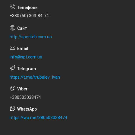
+380 (50) 303-84-74
http://specteh.com.ua
info@spt.com.ua
https://t.me/trubaiev_ivan
+380503038474
https://wa.me/380503038474