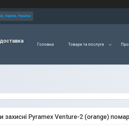
), Харків, Україна
 доставка
Головна
Товари та послуги
Про
и захисні Pyramex Venture-2 (orange) пома