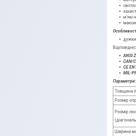
світл
захис
м'які 
макси
Особливост
дужки
Відповідні
ANSI Z
CAN/C
CE EN1
MIL-P
Параметри:
Товщина л
Розмір оп
Розмір лін
(діагонал
Ширина м