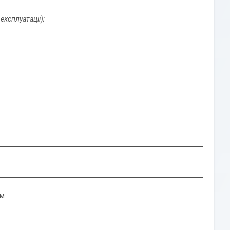
експлуатації);
мм