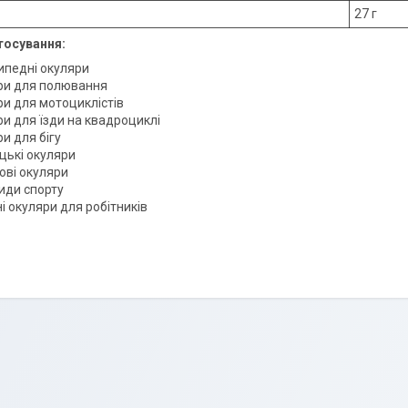
27 г
тосування:
ипедні окуляри
ри для полювання
ри для мотоциклістів
ри для їзди на квадроциклі
и для бігу
цькі окуляри
ові окуляри
види спорту
і окуляри для робітників