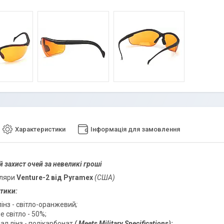
Характеристики
Інформація для замовлення
 захист очей за невеликі гроші
уляри
Venture-2 від Pyramex
(США)
тики:
лінз - світло-оранжевий
;
 світло - 50%;
ал лінз - полікарбонат
(
Meets Military Specifications
);