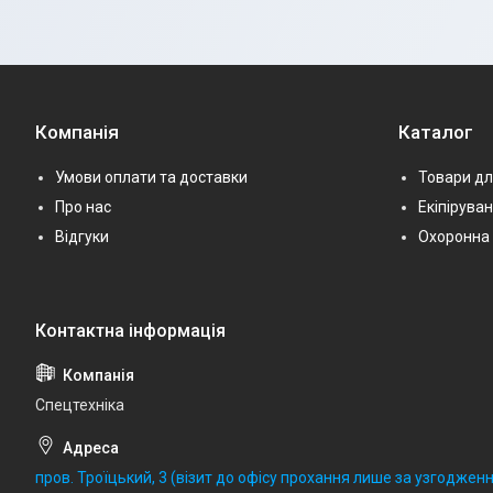
Компанія
Каталог
Умови оплати та доставки
Товари дл
Про нас
Екіпірува
Відгуки
Охоронна 
Спецтехніка
пров. Троїцький, 3 (візит до офісу прохання лише за узгодженн