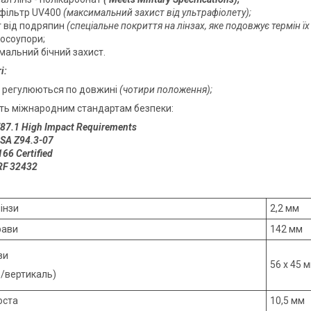
офільтр UV400
(максимальний захист від ультрафіолету);
т від подряпин
(спеціальне покриття на лінзах, яке подовжує термін їх 
носоупори;
мальний бічний захист.
і:
 регулюються по довжині
(чотири положення)
;
сть міжнародним стандартам безпеки
:
87.1 High Impact Requirements
SA Z94.3-07
66 Certified
RF 32432
інзи
2,2 мм
рави
142 мм
зи
56 x 45 
ь/вертикаль)
оста
10,5 мм