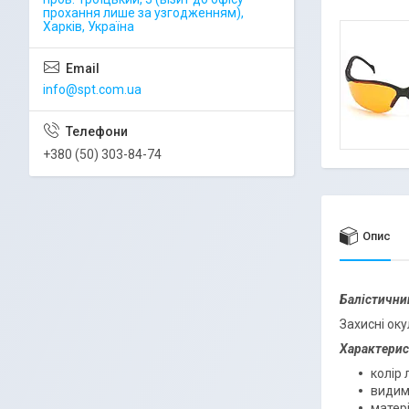
прохання лише за узгодженням),
Харків, Україна
info@spt.com.ua
+380 (50) 303-84-74
Опис
Балістичний
Захисні ок
Характерис
колір 
видиме
матері