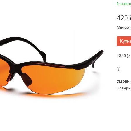
В наявн
420 
Мініма
Купи
+380 (5
поверн