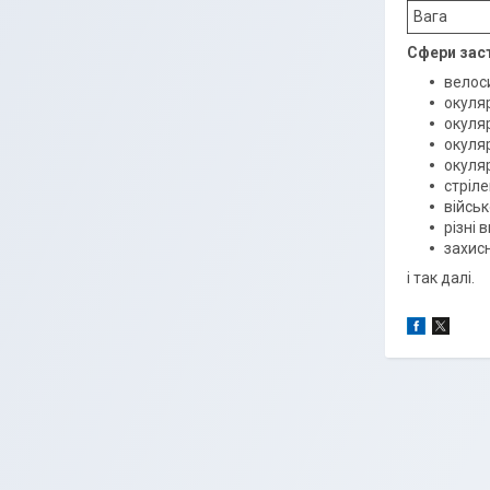
Вага
Сфери зас
велос
окуля
окуля
окуля
окуляр
стріле
військ
різні 
захисн
і так далі.