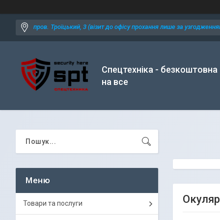
пров. Троїцький, 3 (візит до офісу прохання лише за узгодженням
Спецтехніка - безкоштовна
на все
Окуляри
Товари та послуги