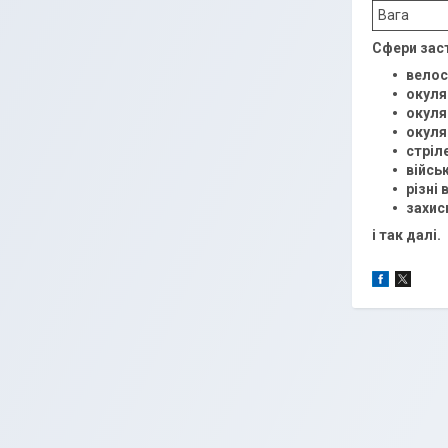
Вага
Сфери зас
велос
окуля
окуля
окуля
стріл
війсь
різні
захис
і так далі.