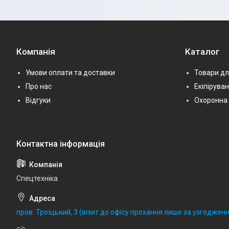
Компанія
Каталог
Умови оплати та доставки
Товари дл
Про нас
Екіпірува
Відгуки
Охоронна 
Спецтехніка
пров. Троїцький, 3 (візит до офісу прохання лише за узгодженн