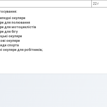
22 г
тосування:
ипедні окуляри
ри для полювання
ри для мотоциклістів
ри для бігу
ецькі окуляри
кові окуляри
 види спортa
ні окуляри для робітників;