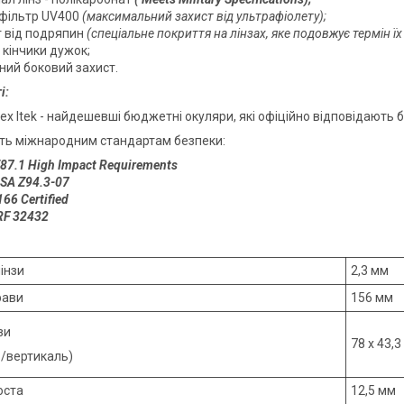
офільтр UV400
(максимальний захист від ультрафіолету);
т від подряпин
(спеціальне покриття на лінзах, яке подовжує термін їх 
 кінчики дужок;
ний боковий захист.
і:
x Itek - найдешевші бюджетні окуляри, які офіційно відповідають 
сть міжнародним стандартам безпеки
:
87.1 High Impact Requirements
SA Z94.3-07
66 Certified
RF 32432
інзи
2,3 мм
рави
156 мм
зи
78 x 43,
ь/вертикаль)
оста
12,5 мм