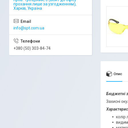
прохання лише за узгодженням),
Харків, Україна
info@spt.com.ua
+380 (50) 303-84-74
Опис
Бюджетні з
Захисні ок
Характерис
колір 
видиме
матері