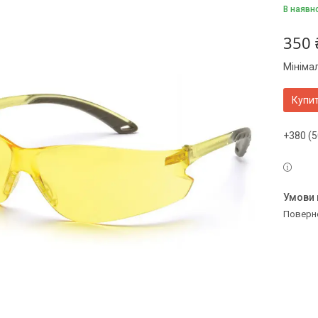
В наявн
350 
Мініма
Купи
+380 (5
поверн