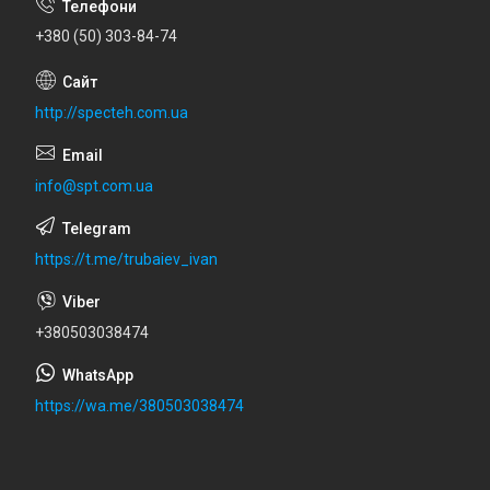
+380 (50) 303-84-74
http://specteh.com.ua
info@spt.com.ua
https://t.me/trubaiev_ivan
+380503038474
https://wa.me/380503038474