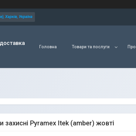
), Харків, Україна
 доставка
Головна
Товари та послуги
Про
 захисні Pyramex Itek (amber) жовті