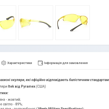
Характеристики
Інформація для замовлення
ахисні окуляри, які офіційно відповідають балістичним стандартам
уляри
Itek від Pyramex
(США)
тики:
лінз - жовтий
;
 світло - 89%;
ал лінз - полікарбонат
(
Meets Military Specifications
);