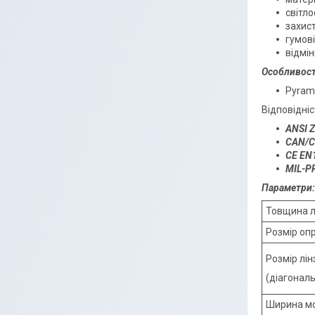
світл
захис
гумові
відмін
Особливост
Pyrame
Відповідні
ANSI Z
CAN/C
CE EN1
MIL-P
Параметри:
Товщина л
Розмір оп
Розмір лін
(діагонал
Ширина м