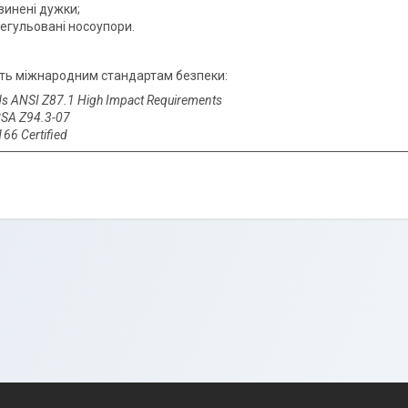
зинені дужки;
регульовані носоупори.
сть міжнародним стандартам безпеки
:
s ANSI Z87.1 High Impact Requirements
SA Z94.3-07
66 Certified