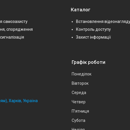
Каталог
я самозахисту
Встановлення відеонагляд
ння, спорядження
Контроль доступу
сигналізація
Захист інформації
Графік роботи
Понеділок
Вівторок
Середа
ям), Харків, Україна
Четвер
Пʼятниця
Субота
Неділя