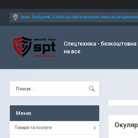
пров. Троїцький, 3 (візит до офісу прохання лише за узгодженням
Спецтехніка - безкоштовна
на все
Окуляри
Товари та послуги