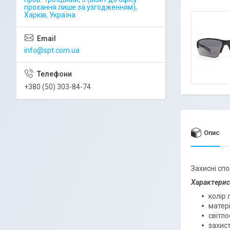
прохання лише за узгодженням),
Харків, Україна
info@spt.com.ua
+380 (50) 303-84-74
Опис
Захисні сп
Характерис
колір 
матері
світл
захис