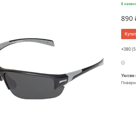
В наявн
890 
Купи
+380 (5
поверн