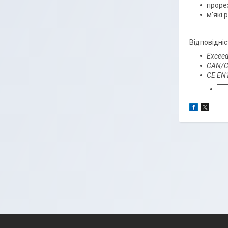
проре
м'які 
Відповідні
Exceed
CAN/C
CE EN1