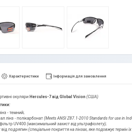
Характеристики
Інформація для замовлення
ортивні окуляри
Hercules-7 від Global Vision
(США)
тики:
лінз - темний;
ал лінз - полікарбонат
(Meets ANSI Z87.1-2010 Standards for use in Indu
офільтр UV400
(максимальний захист від ультрафіолету);
т від подряпин
(спеціальне покриття на лінзах, яке подовжує термін їх