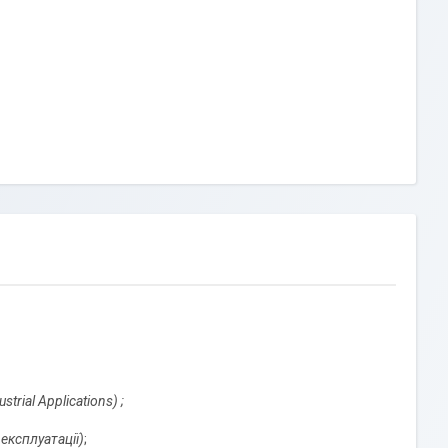
strial Applications
)
;
 експлуатації)
;