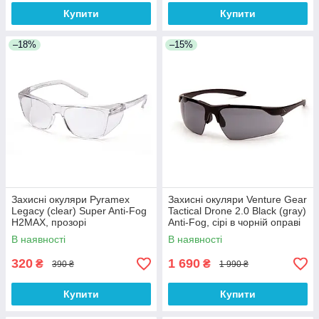
Купити
Купити
–18%
–15%
Захисні окуляри Pyramex
Захисні окуляри Venture Gear
Legacy (clear) Super Anti-Fog
Tactical Drone 2.0 Black (gray)
H2MAX, прозорі
Anti-Fog, сірі в чорній оправі
В наявності
В наявності
320
1 690
₴
₴
390 ₴
1 990 ₴
Купити
Купити