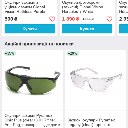
Окуляри захисні з
Окуляри фотохромні
Окул
ущільнювачем Global
(захисні) Global Vision
захи
Vision Ruthless Purple
Hercules-7 White
Herc
(clear) Anti-Fog, прозорі в
Photochromic (clear),
Phot
590
1 890
2 9
₴
₴
1 990 ₴
фіолетовій оправі
фотохромні прозорі в білій
Shad
оправі
фото
Купити
Купити
Акційні пропозиції та новинки
–35%
–29%
Окуляри захисні Pyramex
Onix Plus (clear+3.0 IR filter)
Захисні окуляри Pyramex
Anti-Fog, прозорі, з відкидним
Legacy (clear), прозорі