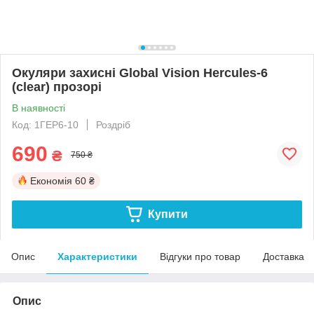
Окуляри захисні Global Vision Hercules-6
(clear) прозорі
В наявності
Код: 1ГЕР6-10
Роздріб
690
₴
750 ₴
Економія
60 ₴
Купити
Опис
Характеристики
Відгуки про товар
Доставка
Опис