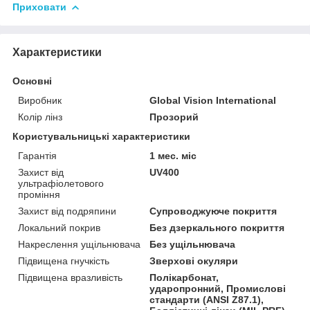
Приховати
Характеристики
Основні
Виробник
Global Vision International
Колір лінз
Прозорий
Користувальницькі характеристики
Гарантія
1 мес. міс
Захист від
UV400
ультрафіолетового
проміння
Захист від подряпини
Супроводжуюче покриття
Локальний покрив
Без дзеркального покриття
Накреслення ущільнювача
Без ущільнювача
Підвищена гнучкість
Зверхові окуляри
Підвищена вразливість
Полікарбонат,
ударопронний, Промислові
стандарти (ANSI Z87.1),