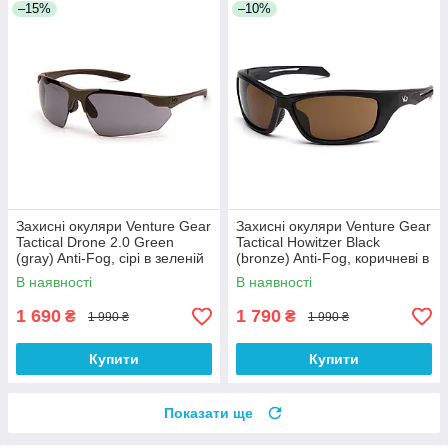
–15%
–10%
Захисні окуляри Venture Gear
Захисні окуляри Venture Gear
Tactical Drone 2.0 Green
Tactical Howitzer Black
(gray) Anti-Fog, сірі в зеленій
(bronze) Anti-Fog, коричневі в
оправі
чорній оправі
В наявності
В наявності
1 690
1 790
₴
₴
1 990 ₴
1 990 ₴
Купити
Купити
Показати ще