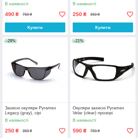
фільтром від ІнфраЧерв
В наявності
В наявності
випромін
490
250
₴
₴
750 ₴
350 ₴
Купити
Купити
–29%
–21%
Захисні окуляри Pyramex
Окуляри захисні Pyramex
Legacy (gray), сірі
Velar (clear) прозорі
В наявності
В наявності
250
590
₴
₴
350 ₴
750 ₴