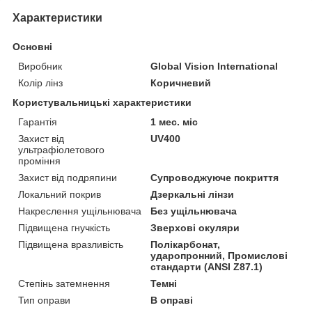
Характеристики
Основні
Виробник
Global Vision International
Колір лінз
Коричневий
Користувальницькі характеристики
Гарантія
1 мес. міс
Захист від
UV400
ультрафіолетового
проміння
Захист від подряпини
Супроводжуюче покриття
Локальний покрив
Дзеркальні лінзи
Накреслення ущільнювача
Без ущільнювача
Підвищена гнучкість
Зверхові окуляри
Підвищена вразливість
Полікарбонат,
ударопронний, Промислові
стандарти (ANSI Z87.1)
Степінь затемнення
Темні
Тип оправи
В оправі