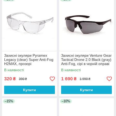
Захисні окуляри Pyramex
Захисні окуляри Venture Gear
Legacy (clear) Super Anti-Fog
Tactical Drone 2.0 Black (gray)
H2MAX, прозорі
Anti-Fog, сірі в чорній оправі
В наявності
В наявності
320
1 690
₴
₴
390 ₴
1 990 ₴
Купити
Купити
–15%
–10%