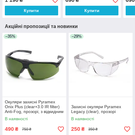
1 190
690
690
₴
₴
Купити
Купити
Акційні пропозиції та новинки
–35%
–29%
Окуляри захисні Pyramex
Onix Plus (clear+3.0 IR filter)
Захисні окуляри Pyramex
Anti-Fog, прозорі, з відкидним
Legacy (clear), прозорі
фільтром від ІнфраЧерв
В наявності
В наявності
випромін
490
250
₴
₴
750 ₴
350 ₴