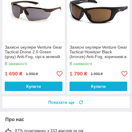
Захисні окуляри Venture Gear
Захисні окуляри Venture Gear
Tactical Drone 2.0 Green
Tactical Howitzer Black
(gray) Anti-Fog, сірі в зеленій
(bronze) Anti-Fog, коричневі в
оправі
чорній оправі
В наявності
В наявності
1 690
1 790
₴
₴
1 990 ₴
1 990 ₴
Купити
Купити
Показати ще
Про нас
97% позитивних з 333 відгуків за рік