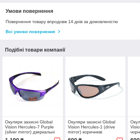
Умови повернення
Повернення товару впродовж 14 днів за домовленістю
Всі умови повернення
Подібні товари компанії
Окуляри захисні Global
Окуляри захисні Global
Окул
Vision Hercules-7 Purple
Vision Hercules-1 (drive
Visi
(silver mirror) дзеркальні
mirror) коричневі
чорн
чорні у фіолетовій оправі