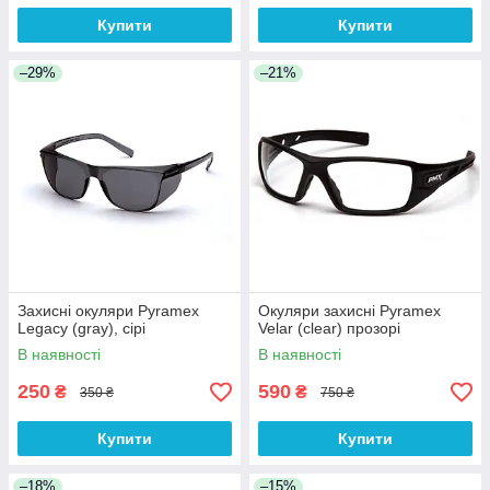
Купити
Купити
–29%
–21%
Захисні окуляри Pyramex
Окуляри захисні Pyramex
Legacy (gray), сірі
Velar (clear) прозорі
В наявності
В наявності
250
590
₴
₴
350 ₴
750 ₴
Купити
Купити
–18%
–15%